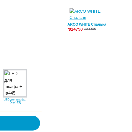
ARCO WHITE Спальня
₪14750
₪16405
LED для шкафа
(+₪445)