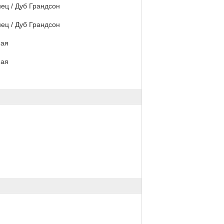
ец / Дуб Грандсон
ец / Дуб Грандсон
ная
ная