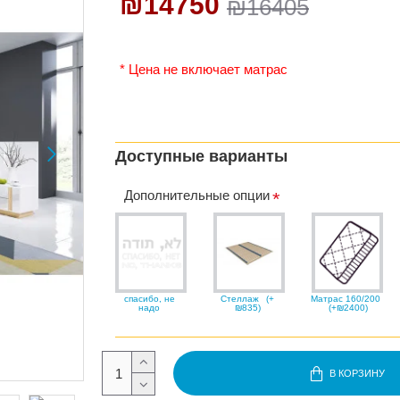
₪14750
₪16405
* Цена не включает матрас
Доступные варианты
Дополнительные опции
спасибо, не
Стеллаж
(+
Матрас 160/200
надо
₪835)
(+₪2400)
В КОРЗИНУ