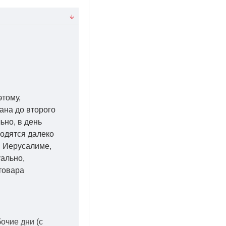
этому,
ана до второго
ьно, в день
ходятся далеко
 в Иерусалиме,
уально,
товара
бочие дни
(с