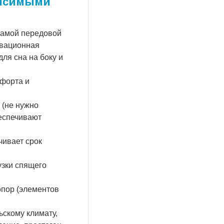
ависимыми
 самой передовой
овационная
ля сна на боку и
мфорта и
 (не нужно
еспечивают
чивает срок
узки спящего
опор (элементов
ьскому климату,