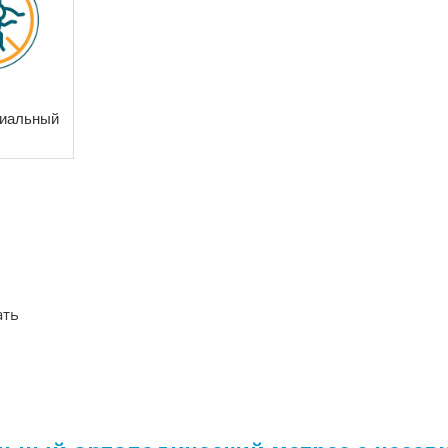
риальный
ать