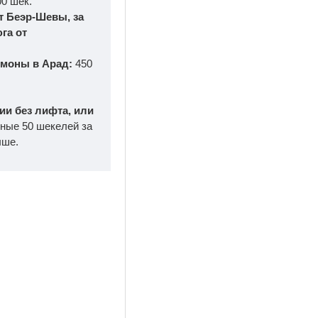
00 шек.
т Беэр-Шевы, за
га от
имоны в Арад:
450
нии без лифта, или
ные 50 шекелей за
ыше.