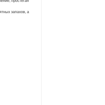
ление, простеган
тных запахов, а