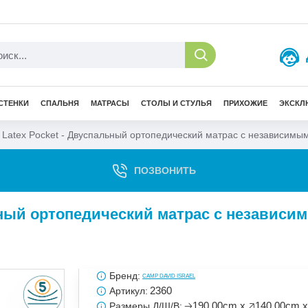
СТЕНКИ
СПАЛЬНЯ
МАТРАСЫ
СТОЛЫ И СТУЛЬЯ
ПРИХОЖИЕ
ЭКСКЛ
 Latex Pocket - Двуспальный ортопедический матрас с независим
ПОЗВОНИТЬ
льный ортопедический матрас с независи
Бренд:
CAMP DAVID ISRAEL
2360
Артикул:
🡢190.00cm x 🡥140.00cm x
Размеры Д/Ш/В: