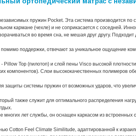
пальный ортопедический матрас с нез
независимых пружин Pocket. Эта система производится по
льном кармане (чехле) и не соприкасается с соседней. Инн
орачиваться во время сна, не мешая друг другу. Подходит д
е, помимо поддержки, отвечают за уникальное ощущение ко
- Pillow Top (пилотоп) и слой пены Visco высокой плотности
ких компонентов). Слои высококачественных полимеров об
 защиты системы пружин от возможных ударов, что увели
оторый также служит для оптимального распределения нагр
тдых.
ие многих лет службы, он оснащен каркасом из встроенных 
ью Cotton Feel Climate Similitude, адаптированной к израил