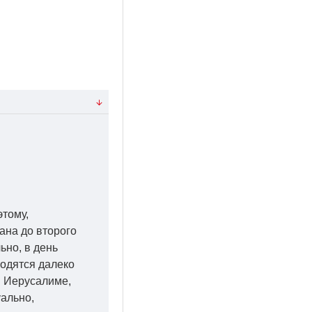
этому,
ана до второго
ьно, в день
ходятся далеко
 в Иерусалиме,
уально,