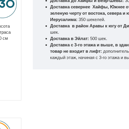
Доставка до Хайфы и Беэр-Шевы:
3
Доставка севернее Хайфы, Южнее о
зеленую черту от востока, севера и ю
Иерусалима:
350 шекелей.
Доставка в район Аравы к югу от Д
сота
шек.
траса
0 см
Доставка в Эйлат:
500 шек.
Доставка с 3-го этажа и выше, в зда
товар не входит в лифт:
дополнитель
каждый этаж, начиная с 3-го этажа и в