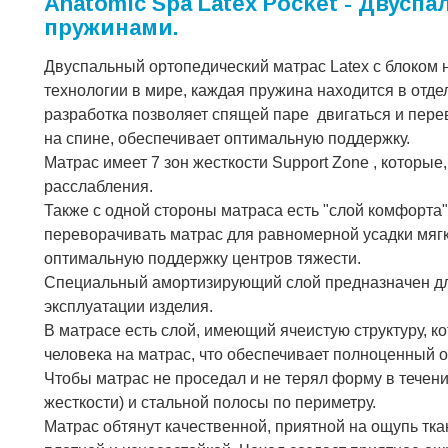
Anatomic Spa Latex Pocket - Двус
пружинами.
Двуспальный ортопедический матрас Latex с блоком 
технологии в мире, каждая пружина находится в отде
разработка позволяет спящей паре двигаться и перев
на спине, обеспечивает оптимальную поддержку.
Матрас имеет 7 зон жесткости Support Zone , которы
расслабления.
Также с одной стороны матраса есть "слой комфорта" 
переворачивать матрас для равномерной усадки мяг
оптимальную поддержку центров тяжести.
Специальный амортизирующий слой предназначен для
эксплуатации изделия.
В матрасе есть слой, имеющий ячеистую структуру, к
человека на матрас, что обеспечивает полноценный о
Чтобы матрас не проседал и не терял форму в течен
жесткости) и стальной полосы по периметру.
Матрас обтянут качественной, приятной на ощупь ткан