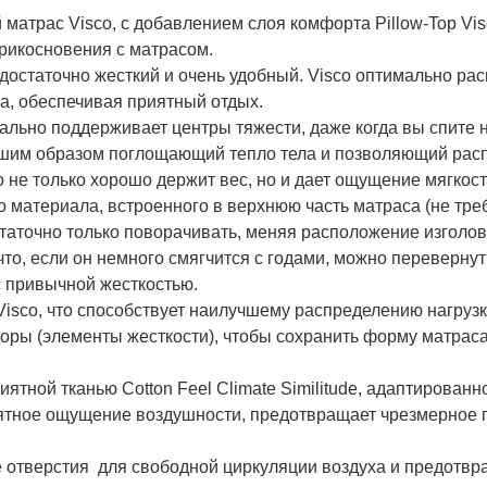
атрас Visco, с добавлением слоя комфорта Pillow-Top Vis
рикосновения с матрасом.
достаточно жесткий и очень удобный. Visco оптимально рас
ла, обеспечивая приятный отдых.
ально поддерживает центры тяжести, даже когда вы спите н
учшим образом поглощающий тепло тела и позволяющий расп
o не только хорошо держит вес, но и дает ощущение мягкост
о материала, встроенного в верхнюю часть матраса (не тре
таточно только поворачивать, меняя расположение изголов
что, если он немного смягчится с годами, можно перевернут
с привычной жесткостью.
Visco, что способствует наилучшему распределению нагрузк
ры (элементы жесткости), чтобы сохранить форму матраса
ятной тканью Cotton Feel Climate Similitude, адаптированн
риятное ощущение воздушности, предотвращает чрезмерное 
е отверстия для свободной циркуляции воздуха и предотв