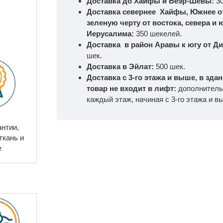
Доставка до Хайфы и Беэр-Шевы:
3
Доставка севернее Хайфы, Южнее о
зеленую черту от востока, севера и ю
Иерусалима:
350 шекелей.
Доставка в район Аравы к югу от Д
шек.
Доставка в Эйлат:
500 шек.
Доставка с 3-го этажа и выше, в зда
товар не входит в лифт:
дополнитель
каждый этаж, начиная с 3-го этажа и в
антии,
ткань и
е