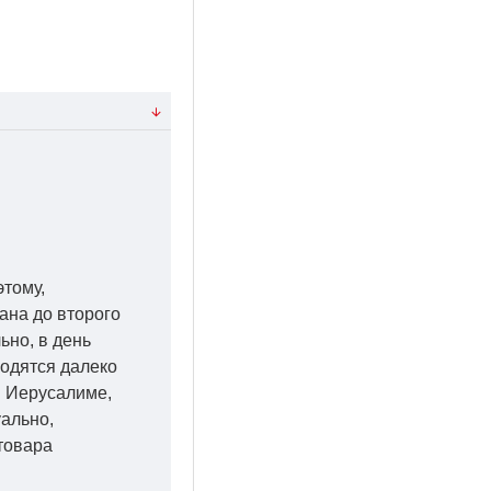
этому,
ана до второго
ьно, в день
ходятся далеко
 в Иерусалиме,
уально,
товара