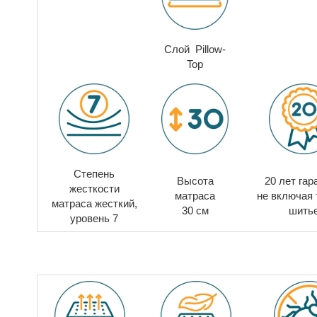
Слой Pillow-
Top
Степень
Высота
20 лет гар
жесткости
матраса
не включая 
матраса
жесткий,
30 см
шить
уровень 7