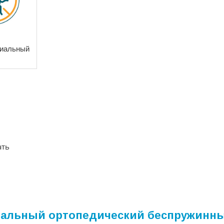
риальный
ать
вуспальный ортопедический беспружинн