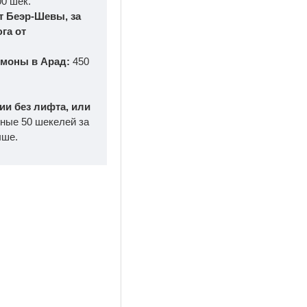
00 шек.
т Беэр-Шевы, за
га от
имоны в Арад:
450
нии без лифта, или
ные 50 шекелей за
ыше.