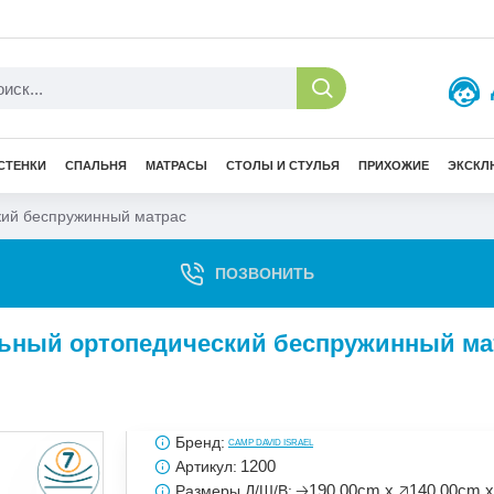
СТЕНКИ
СПАЛЬНЯ
МАТРАСЫ
СТОЛЫ И СТУЛЬЯ
ПРИХОЖИЕ
ЭКСКЛ
ский беспружинный матрас
ПОЗВОНИТЬ
пальный ортопедический беспружинный ма
Бренд:
CAMP DAVID ISRAEL
1200
Артикул:
🡢190.00cm x 🡥140.00cm x
Размеры Д/Ш/В: