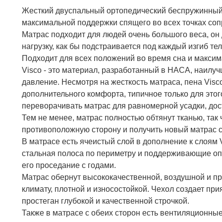
Жесткий двуспальный ортопедический беспружинный м
максимальной поддержки спящего во всех точках соп
Матрас подходит для людей очень большого веса, он 
нагрузку, как бы подстраивается под каждый изгиб те
Подходит для всех положений во время сна и максим
Visco - это материал, разработанный в НАСА, наил
давление. Несмотря на жесткость матраса, пена Visc
дополнительного комфорта, типичное только для этог
переворачивать матрас для равномерной усадки, дос
Тем не менее, матрас полностью обтянут тканью, так 
противоположную сторону и получить новый матрас 
В матрасе есть ячеистый слой в дополнение к слоям 
стальная полоса по периметру и поддерживающие опо
его проседание с годами.
Матрас обернут высококачественной, воздушной и при
климату, плотной и износостойкой. Чехол создает п
простеган глубокой и качественной строчкой.
Также в матрасе с обеих сторон есть вентиляционны