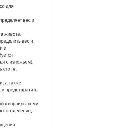
co для
пределяет вес и
а животе.
ределить вес и
и и
буется
ья с изножьем).
ь его на
и, а также
 и предотвратить
ой к израильскому
потоотделение,
ращения