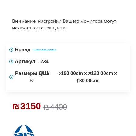
Внимание, настройки Вашего монитора могут
искажать оттенок цвета.
Бренд:
CAMP DAVID ISRAEL
Артикул:
1234
Размеры Д/Ш/
🡢190.00cm x 🡥120.00cm x
В:
🡡30.00cm
₪3150
₪4400