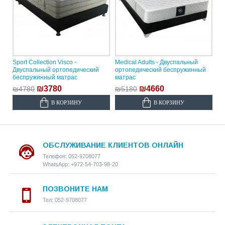
Sport Collection Visco -
Medical Adults - Двуспальный
Двуспальный ортопедический
ортопедический беспружинный
беспружинный матрас
матрас
₪3780
₪4660
₪4780
₪5180
В КОРЗИНУ
В КОРЗИНУ
ОБСЛУЖИВАНИЕ КЛИЕНТОВ ОНЛАЙН
Телефон: 052-9708077
WhatsApp: +972-54-703-98-20
ПОЗВОНИТЕ НАМ
Тел: 052-9708077