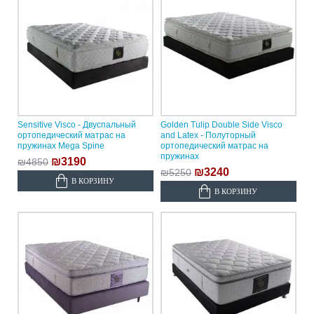
Sensitive Visco - Двуспальный
Golden Tulip Double Side Visco
ортопедический матрас на
and Latex - Полуторный
пружинах Mega Spine
ортопедический матрас на
пружинах
₪3190
₪4850
₪3240
₪5250
В КОРЗИНУ
В КОРЗИНУ