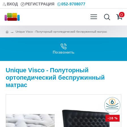
ВХОД
РЕГИСТРАЦИЯ
052-9708077
0
Unique Visco - Полуторный ортопедический беспружинный матрас
Позвонить
Unique Visco - Полуторный
ортопедический беспружинный
матрас
-28 %