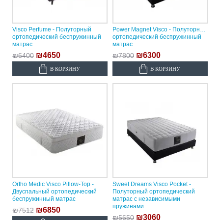
Visco Perfume - Полуторный
Power Magnet Visco - Полуторный
ортопедический беспружинный
ортопедический беспружинный
матрас
матрас
₪4650
₪6300
₪6400
₪7800
В КОРЗИНУ
В КОРЗИНУ
Ortho Medic Visco Pillow-Top -
Sweet Dreams Visco Pocket -
Двуспальный ортопедический
Полуторный ортопедический
беспружинный матрас
матрас с независимыми
пружинами
₪6850
₪7512
₪3060
₪5650