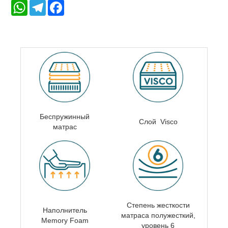
WhatsApp
Telegram
Facebook
Беспружинный
Слой Visco
матрас
Степень жесткости
Наполнитель
матраса п
олужесткий,
Memory Foam
уровень 6