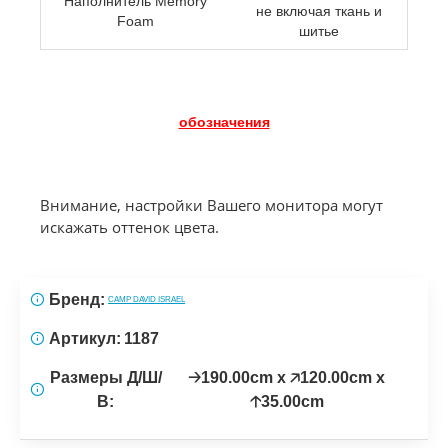
Наполнитель Memory
не включая ткань и
Foam
шитье
обозначения
Внимание, настройки Вашего монитора могут
искажать оттенок цвета.
Бренд:
CAMP DAVID ISRAEL
Артикул:
1187
Размеры Д/Ш/
🡢190.00cm x 🡥120.00cm x
В:
🡡35.00cm