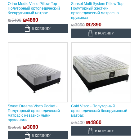
Ortho Medic Visco Pillow-Top -
Sunset Multi System Pillow Top -
Полуторный ортопедический
Полуторный жёсткий
беспружинный матрас
ортопедический матрас на
пружинах
₪4860
₪5400
₪2890
₪3950
В КОРЗИНУ
В КОРЗИНУ
Sweet Dreams Visco Pocket -
Gold Visco - Полуторный
Полуторный ортопедический
ортопедический беспружинный
матрас с независимыми
матрас
пружинами
₪4860
₪5400
₪3060
₪5650
В КОРЗИНУ
В КОРЗИНУ