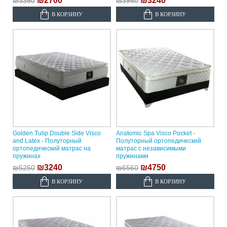
₪2700
₪3240
₪3350
₪3950
В КОРЗИНУ
В КОРЗИНУ
Golden Tulip Double Side Visco
Anatomic Spa Visco Pocket -
and Latex - Полуторный
Полуторный ортопедический
ортопедический матрас на
матрас с независимыми
пружинах
пружинами
₪3240
₪4750
₪5250
₪6560
В КОРЗИНУ
В КОРЗИНУ