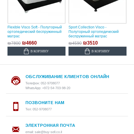
Flexible Visco Soft - Полуторный
Sport Collection Visco -
ортопедический беспружинный
Полуторный ортопедический
матрас
беспружинный матрас
₪4660
₪3510
₪7800
₪4590
В КОРЗИНУ
В КОРЗИНУ
ОБСЛУЖИВАНИЕ КЛИЕНТОВ ОНЛАЙН
Телефон: 052-9708077
WhatsApp: +972-54-703-98-20
ПОЗВОНИТЕ НАМ
Тел: 052-9708077
ЭЛЕКТРОННАЯ ПОЧТА
email: sale@buy-sell.co.il