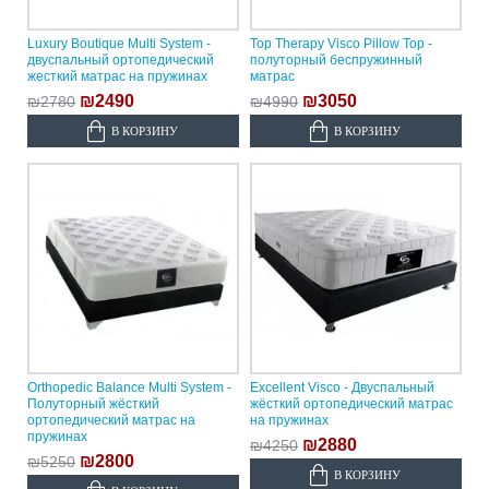
Luxury Boutique Multi System -
Top Therapy Visco Pillow Top -
двуспальный ортопедический
полуторный беспружинный
жесткий матрас на пружинах
матрас
₪2490
₪3050
₪2780
₪4990
В КОРЗИНУ
В КОРЗИНУ
Orthopedic Balance Multi System -
Excellent Visco - Двуспальный
Полуторный жёсткий
жёсткий ортопедический матрас
ортопедический матрас на
на пружинах
пружинах
₪2880
₪4250
₪2800
₪5250
В КОРЗИНУ