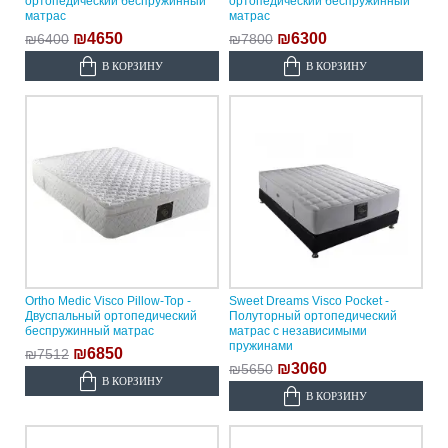
ортопедический беспружинный
ортопедический беспружинный
матрас
матрас
₪4650
₪6300
₪6400
₪7800
В КОРЗИНУ
В КОРЗИНУ
Ortho Medic Visco Pillow-Top -
Sweet Dreams Visco Pocket -
Двуспальный ортопедический
Полуторный ортопедический
беспружинный матрас
матрас с независимыми
пружинами
₪6850
₪7512
₪3060
₪5650
В КОРЗИНУ
В КОРЗИНУ