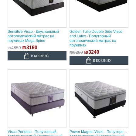
Sensitive Visco - Двуспальный
Golden Tulip Double Side Visco
ортопедический матрас на
and Latex - Полуторный
пружинах Mega Spine
ортопедический матрас на
пружинах
₪3190
₪4850
₪3240
₪5250
В КОРЗИНУ
В КОРЗИНУ
Visco Perfume - Полуторный
Power Magnet Visco - Полуторный