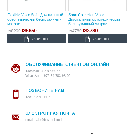
Flexible Visco Soft - Двуспальный
Sport Collection Visco -
ортопедический беспружинный
Двуспальный ортопедический
матрас
беспружинный матрас
₪5650
₪3780
₪8200
₪4780
В КОРЗИНУ
В КОРЗИНУ
ОБСЛУЖИВАНИЕ КЛИЕНТОВ ОНЛАЙН
Телефон: 052-9708077
WhatsApp: +972-54-703-98-20
ПОЗВОНИТЕ НАМ
Тел: 052-9708077
ЭЛЕКТРОННАЯ ПОЧТА
email: sale@buy-sell.co.il