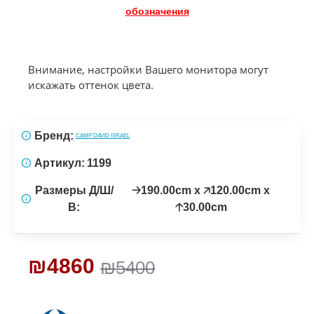
обозначения
Внимание, настройки Вашего монитора могут
искажать оттенок цвета.
Бренд:
CAMP DAVID ISRAEL
Артикул:
1199
Размеры Д/Ш/
🡢190.00cm x 🡥120.00cm x
В:
🡡30.00cm
₪4860
₪5400