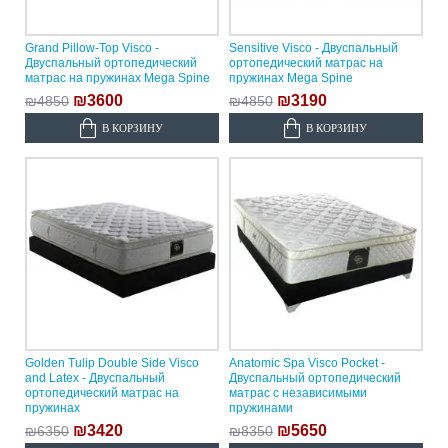
Grand Pillow-Top Visco -
Sensitive Visco - Двуспальный
Двуспальный ортопедический
ортопедический матрас на
матрас на пружинах Mega Spine
пружинах Mega Spine
₪3600
₪3190
₪4850
₪4850
В КОРЗИНУ
В КОРЗИНУ
Golden Tulip Double Side Visco
Anatomic Spa Visco Pocket -
and Latex - Двуспальный
Двуспальный ортопедический
ортопедический матрас на
матрас с независимыми
пружинах
пружинами
₪3420
₪5650
₪6350
₪8350