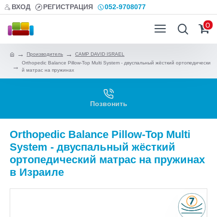
ВХОД
РЕГИСТРАЦИЯ
052-9708077
0
Производитель
CAMP DAVID ISRAEL
Orthopedic Balance Pillow-Top Multi System - двуспальный жёсткий ортопедически
й матрас на пружинах
Позвонить
Orthopedic Balance Pillow-Top Multi
System - двуспальный жёсткий
ортопедический матрас на пружинах
в Израиле