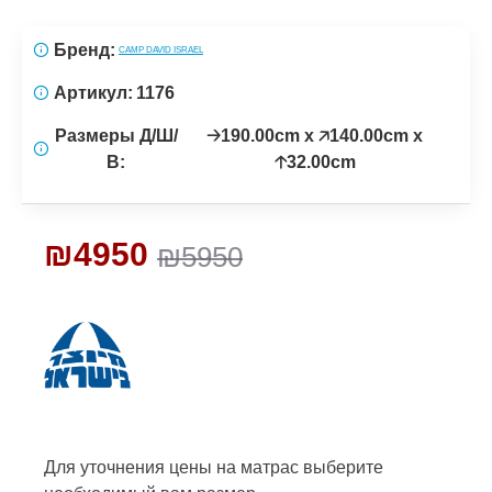
Бренд:
CAMP DAVID ISRAEL
Артикул:
1176
Размеры Д/Ш/
🡢190.00cm x 🡥140.00cm x
В:
🡡32.00cm
₪4950
₪5950
Для уточнения цены на матрас
выберите