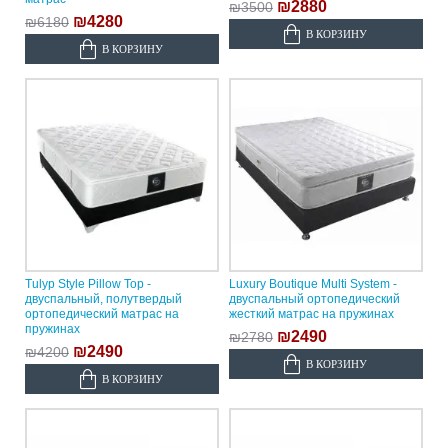
₪2880
₪3500
₪4280
₪6180
В КОРЗИНУ
В КОРЗИНУ
Tulyp Style Pillow Top -
Luxury Boutique Multi System -
двуспальный, полутвердый
двуспальный ортопедический
ортопедический матрас на
жесткий матрас на пружинах
пружинах
₪2490
₪2780
₪2490
₪4200
В КОРЗИНУ
В КОРЗИНУ