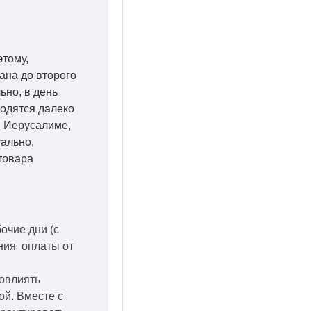
этому,
ана до второго
ьно, в день
ходятся далеко
 в Иерусалиме,
уально,
товара
бочие дни
(с
ения оплаты от
повлиять
кой.
Вместе с