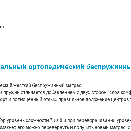
ать
вуспальный ортопедический беспружинн
ический жесткий беспружинный матрас
з пружин отличается добавлением с двух сторон "слоя комф
форт и полноценный отдых, правильное положение центров т
Top уровень сложности 7 из 8 и при переворачивании уровен
змякнет, его можно перевернуть и получить новый матрас, с