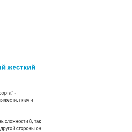
ый жесткий
орта" -
яжести, плеч и
ь сложности 8, так
 другой стороны он