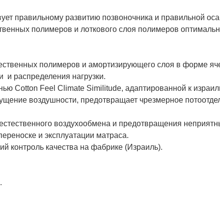
вует правильному развитию позвоночника и правильной оса
ственных полимеров и лоткового слоя полимеров оптималь
ественных полимеров и амортизирующего слоя в форме яче
и и распределения нагрузки.
ью Cotton Feel Climate Similitude, адаптированной к израил
щущение воздушности, предотвращает чрезмерное потоотде
естественного воздухообмена и предотвращения неприятны
ереноске и эксплуатации матраса.
й контроль качества на фабрике (Израиль).
.