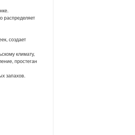
нке.
но распределяет
ек, создает
ьскому климату,
ление, простеган
х запахов.