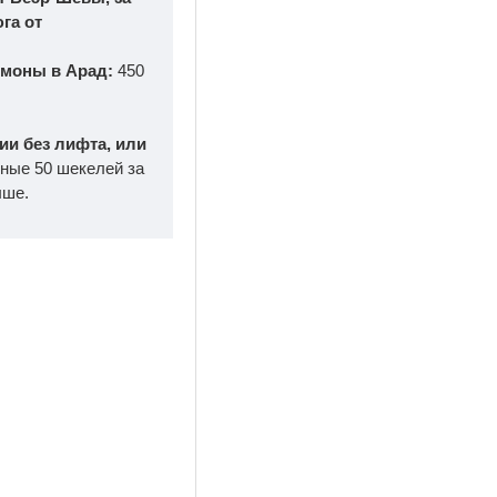
га от
имоны в Арад:
450
нии без лифта, или
ные 50 шекелей за
ыше.