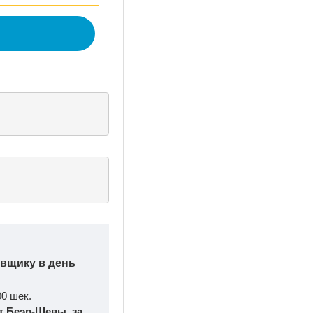
авщику в день
00 шек.
т Беэр-Шевы, за