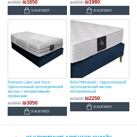
₪1650
₪1980
₪3600
₪3800
В КОРЗИНУ
В КОРЗИНУ
Premium Latex and Visco -
Rest Orthopedic - Односпальный
Односпальный ортопедический
ортопедический матрас
матрас с независимыми
беспружинный
пружинами
₪2250
₪2500
₪3050
₪3800
В КОРЗИНУ
В КОРЗИНУ