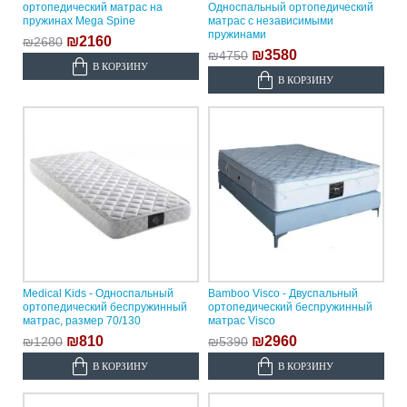
ортопедический матрас на
Односпальный ортопедический
пружинах Mega Spine
матрас с независимыми
пружинами
₪2160
₪2680
₪3580
₪4750
В КОРЗИНУ
В КОРЗИНУ
Medical Kids - Односпальный
Bamboo Visco - Двуспальный
ортопедический беспружинный
ортопедический беспружинный
матрас, размер 70/130
матрас Visco
₪810
₪2960
₪1200
₪5390
В КОРЗИНУ
В КОРЗИНУ