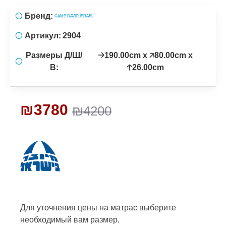
Бренд:
CAMP DAVID ISRAEL
Артикул:
2904
Размеры Д/Ш/
🡢190.00cm x 🡥80.00cm x
В:
🡡26.00cm
₪3780
₪4200
Для уточнения цены на матрас
выберите
необходимый вам размер.