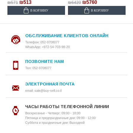
₪513
₪5760
₪571
₪6420
В КОРЗИНУ
В КОРЗИНУ
ОБСЛУЖИВАНИЕ КЛИЕНТОВ ОНЛАЙН
Телефон: 052-9708077
WhatsApp: +972-54-703-98-20
ПОЗВОНИТЕ НАМ
Тел: 052-9708077
ЭЛЕКТРОННАЯ ПОЧТА
email: sale@buy-sell.co.il
ЧАСЫ РАБОТЫ ТЕЛЕФОННОЙ ЛИНИИ
Воскресенье - Четверг: 09:00 - 18:00
Пятница и предпраздничные дни: 09:00 - 12:00
Суббота и праздничные дни: Выходной