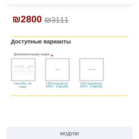
₪2800
₪3111
Доступные варианты
Дополнительные опции
спасибо, не
LED подсветка
LED подсветка
надо
1PKT
(+₪180)
2PKT
(+₪235)
МОДУЛИ