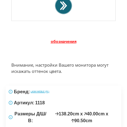
обозначения
Внимание, настройки Вашего монитора могут
искажать оттенок цвета.
Бренд:
LASKI MEBLE (PL)
Артикул:
1118
Размеры Д/Ш/
🡢138.20cm x 🡥40.00cm x
В:
🡡90.50cm