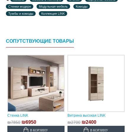
Стенки модерн
Модульная мебель
Комоды
Тумбы и комоды
Коллекция LINK
СОПУТСТВУЮЩИЕ ТОВАРЫ
Стенка LINK
Витрина высокая LINK
₪6950
₪2400
₪7850
₪2700
В КОРЗИНУ
В КОРЗИНУ