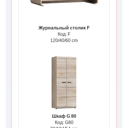
Журнальный столик F
Код: F
120/40/60 cm
Шкаф G 80
Код: G80