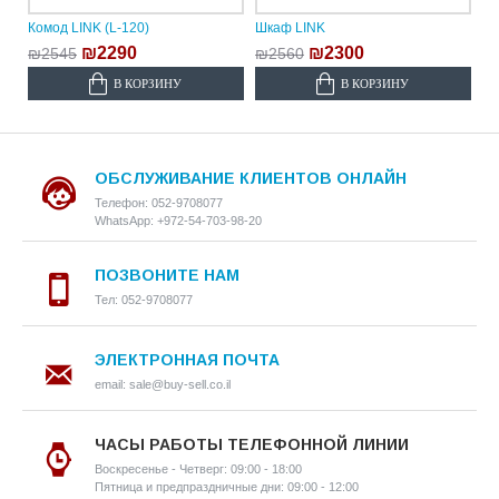
Комод LINK (L-120)
Шкаф LINK
₪2290
₪2300
₪2545
₪2560
В КОРЗИНУ
В КОРЗИНУ
ОБСЛУЖИВАНИЕ КЛИЕНТОВ ОНЛАЙН
Телефон: 052-9708077
WhatsApp: +972-54-703-98-20
ПОЗВОНИТЕ НАМ
Тел: 052-9708077
ЭЛЕКТРОННАЯ ПОЧТА
email: sale@buy-sell.co.il
ЧАСЫ РАБОТЫ ТЕЛЕФОННОЙ ЛИНИИ
Воскресенье - Четверг: 09:00 - 18:00
Пятница и предпраздничные дни: 09:00 - 12:00