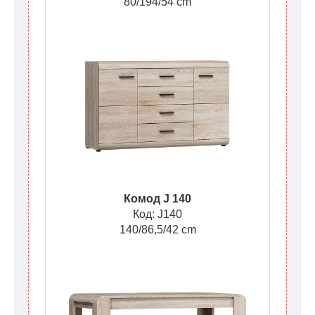
80/194/54 cm
Комод J 140
Код: J140
140/86,5/42 cm