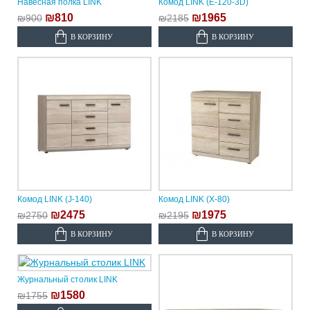
Навесная полка LINK
Комод LINK (E-120-3D)
₪810
₪1965
₪900
₪2185
В КОРЗИНУ
В КОРЗИНУ
Комод LINK (J-140)
Комод LINK (X-80)
₪2475
₪1975
₪2750
₪2195
В КОРЗИНУ
В КОРЗИНУ
Журнальный столик LINK
₪1580
₪1755