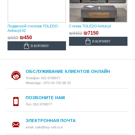
Подвесной стеллаж TOLEDO -
Стенка TOLEDO Antracyt
Antracyt 02
₪7150
₪8450
₪450
₪550
В КОРЗИНУ
В КОРЗИНУ
ОБСЛУЖИВАНИЕ КЛИЕНТОВ ОНЛАЙН
Телефон: 052-9708077
WhatsApp: +972-54-703-98-20
ПОЗВОНИТЕ НАМ
Тел: 052-9708077
ЭЛЕКТРОННАЯ ПОЧТА
email: sale@buy-sell.co.il