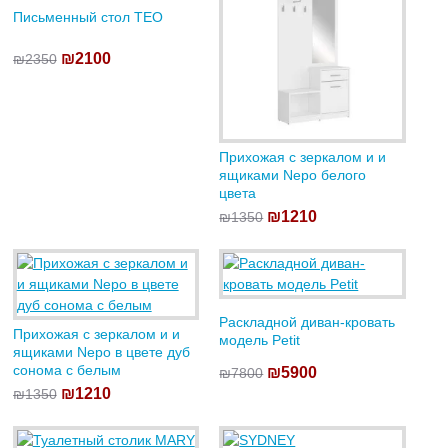
Письменный стол TEO
₪2100
₪2350
Прихожая с зеркалом и и
ящиками Nepo белого
цвета
₪1210
₪1350
Раскладной диван-кровать
Прихожая с зеркалом и и
модель Petit
ящиками Nepo в цвете дуб
сонома с белым
₪5900
₪7800
₪1210
₪1350