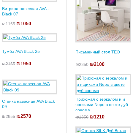
Витрина навесная AVA -
Black 07
₪1050
₪1165
Тумба AVA Black 25
Письменный стол TEO
₪1950
₪2165
₪2100
₪2350
Прихожая с зеркалом и и
Стенка навесная AVA Black
ящиками Nepo в цвете дуб
09
сонома
₪2570
₪2855
₪1210
₪1350