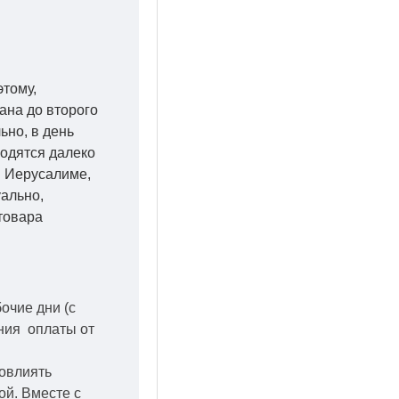
этому,
ана до второго
ьно, в день
ходятся далеко
 в Иерусалиме,
уально,
товара
бочие дни
(с
ения оплаты от
повлиять
кой.
Вместе с