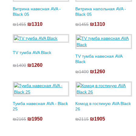
Витрина навесная AVA -
Витрина напольная AVA -
Black 05
Black 05
₪1310
₪1310
₪1455
₪1455
TV тумба AVA Black
TV тумба навесная AVA
Black
₪1260
₪1400
₪1260
₪1400
Тумба навесная AVA - Black
Комод в гостиную AVA Black
25
26
₪1950
₪1905
₪2165
₪2115