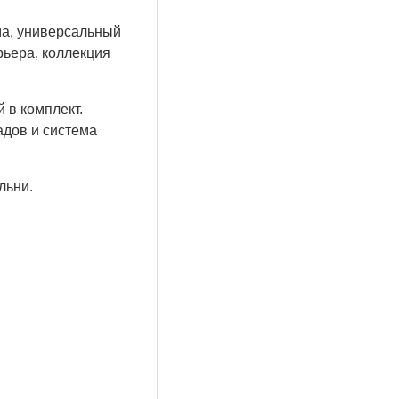
ма, универсальный
рьера, коллекция
 в комплект.
адов и система
льни.