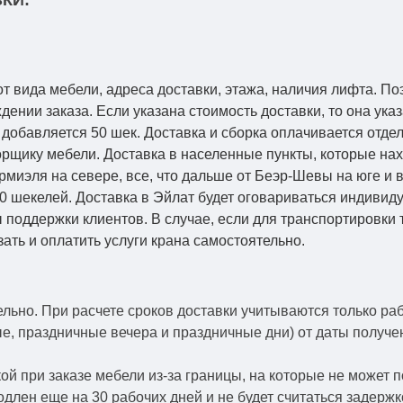
КИ:
от вида мебели, адреса доставки, этажа, наличия лифта. По
ении заказа. Если указана стоимость доставки, то она указ
добавляется 50 шек. Доставка и сборка оплачивается отдел
рщику мебели. Доставка в населенные пункты, которые на
Кармиэля на севере, все, что дальше от Беэр-Шевы на юге и
0 шекелей. Доставка в Эйлат будет оговариваться индивид
 поддержки клиентов. В случае, если для транспортировки 
зать и оплатить услуги крана самостоятельно.
ельно.
При расчете сроков доставки учитываются только ра
ые, праздничные вечера и праздничные дни) от даты получ
й при заказе мебели из-за границы, на которые не может 
одлен еще на 30 рабочих дней и не будет считаться задерж