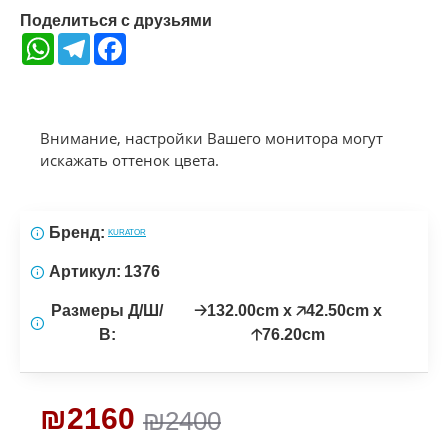
Поделиться с друзьями
WhatsApp
Telegram
Facebook
Внимание, настройки Вашего монитора могут
искажать оттенок цвета.
Бренд:
KURATOR
Артикул:
1376
Размеры Д/Ш/
🡢132.00cm x 🡥42.50cm x
В:
🡡76.20cm
₪2160
₪2400