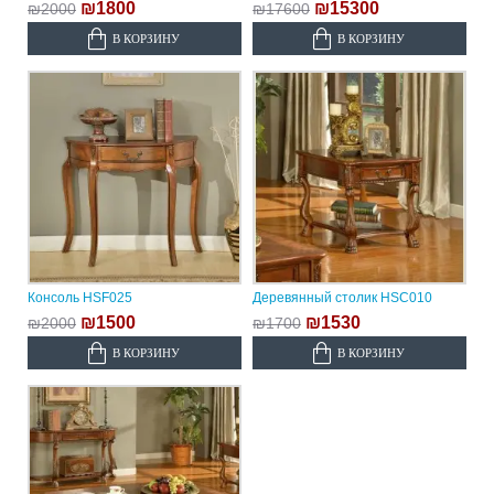
₪1800
₪15300
₪2000
₪17600
В КОРЗИНУ
В КОРЗИНУ
Консоль HSF025
Деревянный столик HSC010
₪1500
₪1530
₪2000
₪1700
В КОРЗИНУ
В КОРЗИНУ