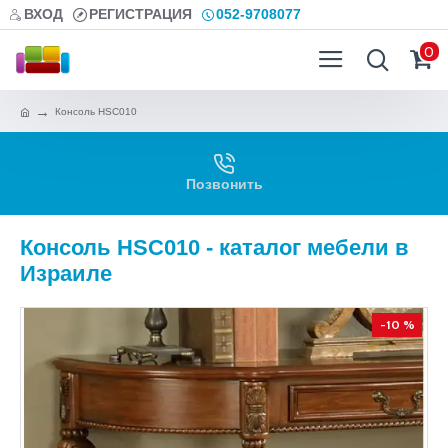
ВХОД
РЕГИСТРАЦИЯ
052-9708077
0
Консоль HSC010
Позвонить
Консоль HSC010 - каталог мебели в
Израиле
-10 %