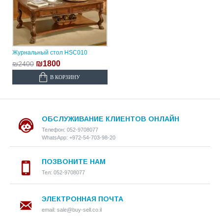
Журнальный стол HSC010
₪1800
₪2400
В КОРЗИНУ
ОБСЛУЖИВАНИЕ КЛИЕНТОВ ОНЛАЙН
Телефон: 052-9708077
WhatsApp: +972-54-703-98-20
ПОЗВОНИТЕ НАМ
Тел: 052-9708077
ЭЛЕКТРОННАЯ ПОЧТА
email: sale@buy-sell.co.il