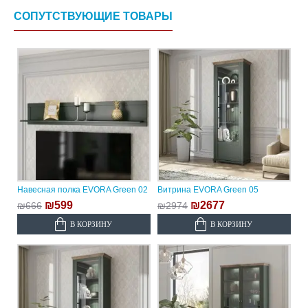
СОПУТСТВУЮЩИЕ ТОВАРЫ
Навесная полка EVORA Green 02
Витрина EVORA Green 05
₪599
₪2677
₪666
₪2974
В КОРЗИНУ
В КОРЗИНУ