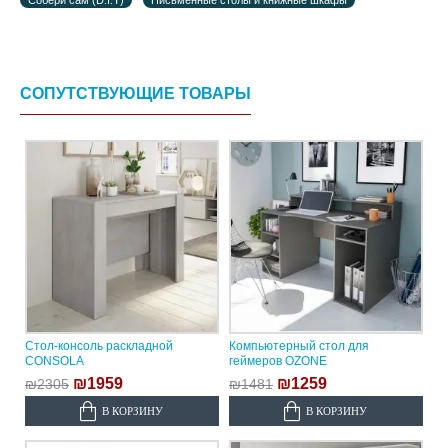
Собери сам (D.I.Y)
Письменные столы и книжные шкафы
СОПУТСТВУЮЩИЕ ТОВАРЫ
Стол-консоль раскладной
Компьютерный стол для
CONSOLA
геймеров OZONE
₪1959
₪1259
₪2305
₪1481
В КОРЗИНУ
В КОРЗИНУ