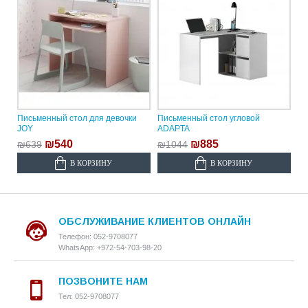
Письменный стол для девочки
Письменный стол угловой
JOY
ADAPTA
₪540
₪885
₪639
₪1044
В КОРЗИНУ
В КОРЗИНУ
ОБСЛУЖИВАНИЕ КЛИЕНТОВ ОНЛАЙН
Телефон: 052-9708077
WhatsApp: +972-54-703-98-20
ПОЗВОНИТЕ НАМ
Тел: 052-9708077