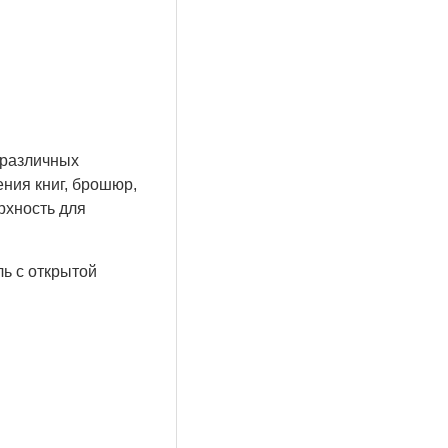
 различных
ния книг, брошюр,
рхность для
ль с открытой