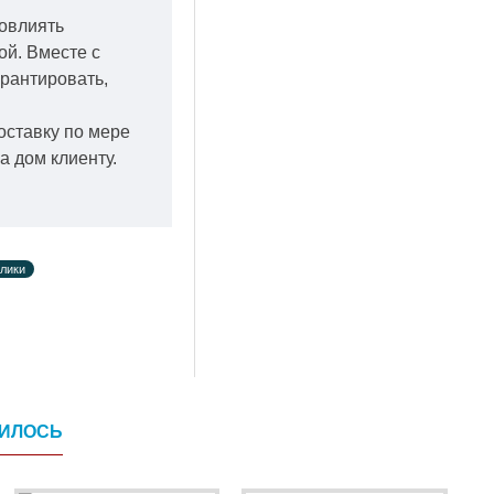
повлиять
кой.
Вместе с
арантировать,
оставку по мере
а дом клиенту.
лики
ВИЛОСЬ