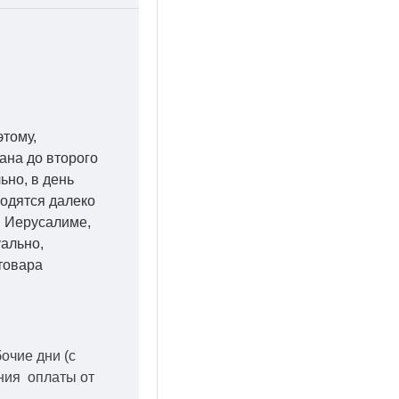
этому,
ана до второго
ьно, в день
ходятся далеко
 в Иерусалиме,
уально,
товара
бочие дни
(с
ения оплаты от