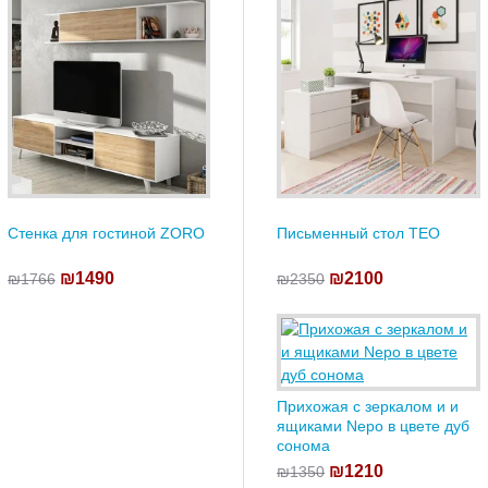
Стенка для гостиной ZORO
Письменный стол TEO
₪1490
₪2100
₪1766
₪2350
Прихожая с зеркалом и и
ящиками Nepo в цвете дуб
сонома
₪1210
₪1350