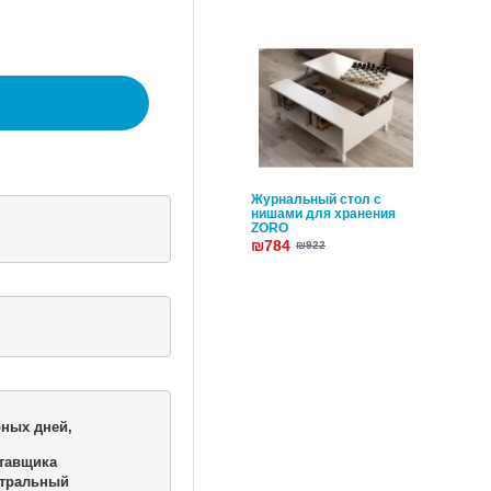
Журнальный стол с
нишами для хранения
ZORO
₪784
₪922
ных дней,

тавщика 

тральный 
