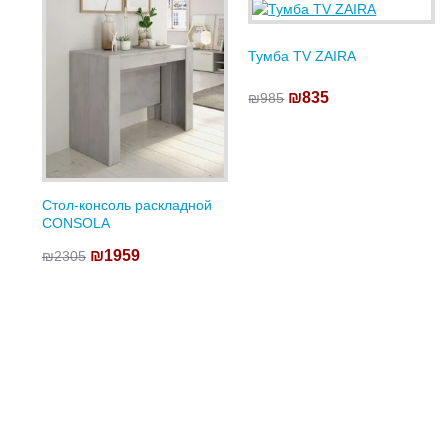
Тумба TV ZAIRA
₪835
₪985
Стол-консоль раскладной
CONSOLA
₪1959
₪2305