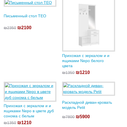
Письменный стол TEO
₪2100
₪2350
Прихожая с зеркалом и и
ящиками Nepo белого
цвета
₪1210
₪1350
Раскладной диван-кровать
Прихожая с зеркалом и и
модель Petit
ящиками Nepo в цвете дуб
сонома с белым
₪5900
₪7800
₪1210
₪1350