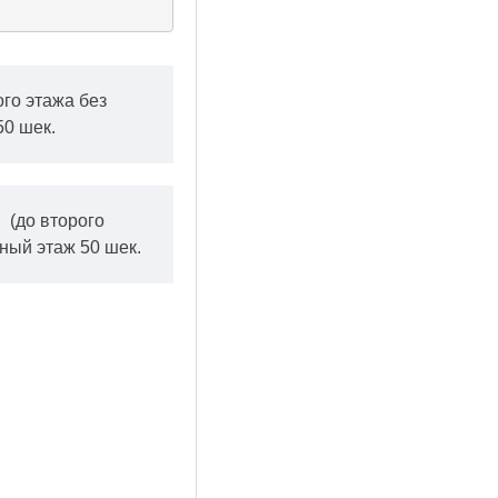
ого этажа без
50 шек.
.
(до второго
ный этаж 50 шек.