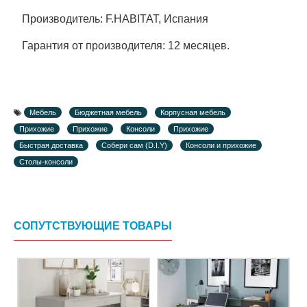
Производитель: F.HABITAT, Испания
Гарантия от производителя: 12 месяцев.
Мебель
Бюджетная мебель
Корпусная мебель
Прихожие
Прихожие
Консоли
Прихожие
Быстрая доставка
Собери сам (D.I.Y)
Консоли и прихожие
Столы-консоли
СОПУТСТВУЮЩИЕ ТОВАРЫ