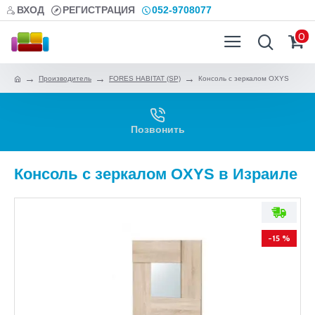
ВХОД
РЕГИСТРАЦИЯ
052-9708077
0
Производитель
FORES HABITAT (SP)
Консоль с зеркалом OXYS
Позвонить
Консоль с зеркалом OXYS в Израиле
-15 %