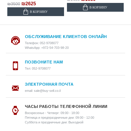
₪2625
₪3500
В КОРЗИНУ
В КОРЗИНУ
ОБСЛУЖИВАНИЕ КЛИЕНТОВ ОНЛАЙН
Телефон: 052-9708077
WhatsApp: +972-54-703-98-20
ПОЗВОНИТЕ НАМ
Тел: 052-9708077
ЭЛЕКТРОННАЯ ПОЧТА
email: sale@buy-sell.co.il
ЧАСЫ РАБОТЫ ТЕЛЕФОННОЙ ЛИНИИ
Воскресенье - Четверг: 09:00 - 18:00
Пятница и предпраздничные дни: 09:00 - 12:00
Суббота и праздничные дни: Выходной