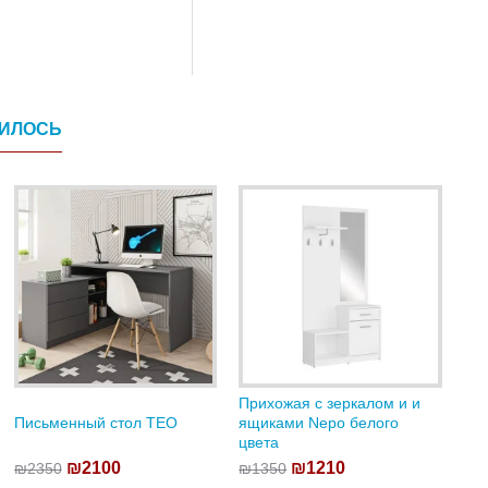
ВИЛОСЬ
Прихожая с зеркалом и и
Письменный стол TEO
ящиками Nepo белого
цвета
₪2100
₪1210
₪2350
₪1350