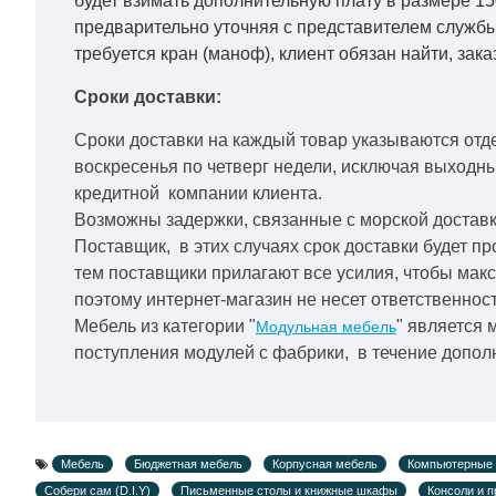
будет взимать дополнительную плату в размере 15
предварительно уточняя с представителем службы
требуется кран (маноф), клиент обязан найти, зака
Сроки доставки:
Сроки доставки на каждый товар указываются отд
воскресенья по четверг недели, исключая выходн
кредитной
компании клиента.
Возможны задержки, связанные с морской доставко
Поставщик, в этих случаях срок доставки будет пр
тем поставщики прилагают все усилия, чтобы мак
поэтому интернет-магазин не несет ответственност
Мебель из категории "
" является 
Модульная мебель
поступления модулей с фабрики, в течение дополн
Мебель
Бюджетная мебель
Корпусная мебель
Компьютерные 
Собери сам (D.I.Y)
Письменные столы и книжные шкафы
Консоли и 