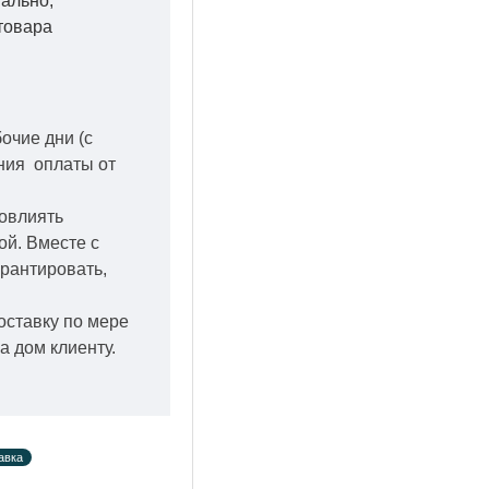
уально,
товара
бочие дни
(с
ения оплаты от
повлиять
кой.
Вместе с
арантировать,
оставку по мере
а дом клиенту.
авка