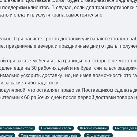
0 шекелей. Доставка в Эйлат будет оговариваться индивид
 поддержки клиентов. В случае, если для транспортировки 
зать и оплатить услуги крана самостоятельно.
ельно.
При расчете сроков доставки учитываются только ра
ые, праздничные вечера и праздничные дни) от даты получ
й при заказе мебели из-за границы, на которые не может 
одлен еще на 30 рабочих дней и не будет считаться задерж
симально ускорить
доставку, но, не имея возможности это г
и за какие-либо задержки.
модулярной, что оставляет право за Поставщиком сделать д
ительных 60 рабочих дней после первой доставки товара н
и письменные столы
Письменные столы
Детские комнаты
Быстрая дост
прихожие
Письменные и компьютерные столы
Столы-консоли