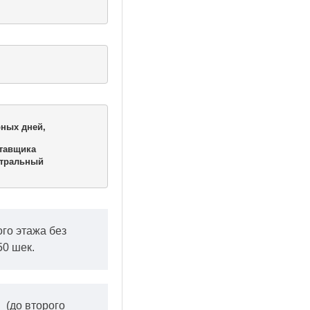
ных дней,

тавщика 

тральный 

ого этажа без
50 шек.
.
(до второго