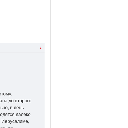
этому,
ана до второго
ьно, в день
ходятся далеко
 в Иерусалиме,