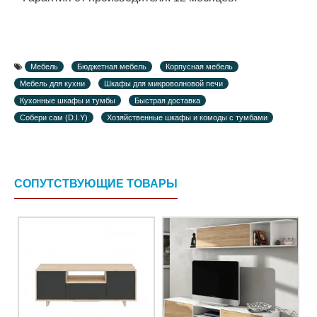
Мебель
Бюджетная мебель
Корпусная мебель
Мебель для кухни
Шкафы для микроволновой печи
Кухонные шкафы и тумбы
Быстрая доставка
Собери сам (D.I.Y)
Хозяйственные шкафы и комоды с тумбами
СОПУТСТВУЮЩИЕ ТОВАРЫ