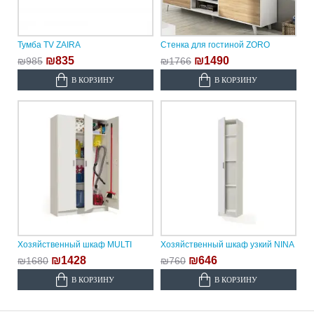
Тумба TV ZAIRA
Стенка для гостиной ZORO
₪835
₪1490
₪985
₪1766
В КОРЗИНУ
В КОРЗИНУ
Хозяйственный шкаф MULTI
Хозяйственный шкаф узкий NINA
₪1428
₪646
₪1680
₪760
В КОРЗИНУ
В КОРЗИНУ