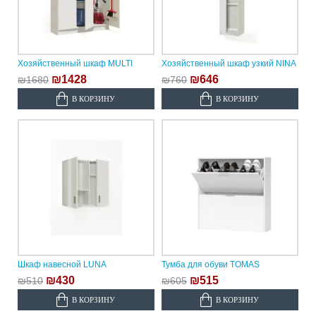
Хозяйственный шкаф MULTI
Хозяйственный шкаф узкий NINA
₪1428
₪646
₪1680
₪760
В КОРЗИНУ
В КОРЗИНУ
Шкаф навесной LUNA
Тумба для обуви TOMAS
₪430
₪515
₪510
₪605
В КОРЗИНУ
В КОРЗИНУ