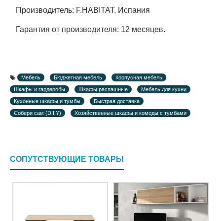
Производитель: F.HABITAT, Испания
Гарантия от производителя: 12 месяцев.
Мебель
Бюджетная мебель
Корпусная мебель
Шкафы и гардеробы
Шкафы распашные
Мебель для кухни
Кухонные шкафы и тумбы
Быстрая доставка
Собери сам (D.I.Y)
Хозяйственные шкафы и комоды с тумбами
СОПУТСТВУЮЩИЕ ТОВАРЫ