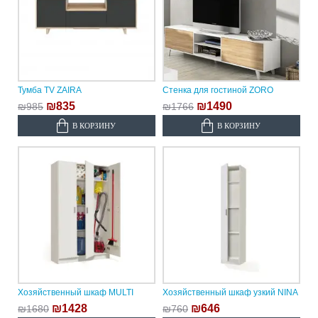
Тумба TV ZAIRA
Стенка для гостиной ZORO
₪835
₪1490
₪985
₪1766
В КОРЗИНУ
В КОРЗИНУ
Хозяйственный шкаф MULTI
Хозяйственный шкаф узкий NINA
₪1428
₪646
₪1680
₪760