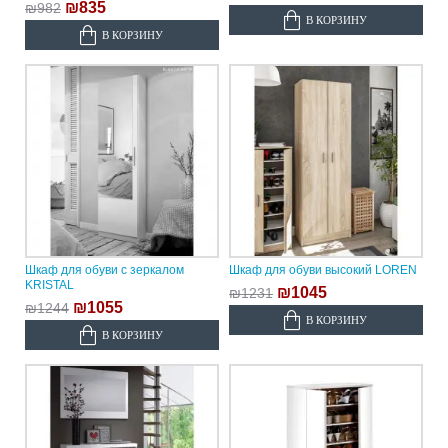
₪835
₪982
В КОРЗИНУ
В КОРЗИНУ
Шкаф для обуви с зеркалом
Шкаф для обуви высокий LOREN
KRISTAL
₪1045
₪1231
₪1055
₪1244
В КОРЗИНУ
В КОРЗИНУ