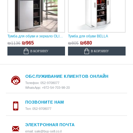
Тумба для обуви и зеркало OLIVIA
Тумба для обуви BELLA
₪965
₪680
₪1136
₪805
В КОРЗИНУ
В КОРЗИНУ
ОБСЛУЖИВАНИЕ КЛИЕНТОВ ОНЛАЙН
Телефон: 052-9708077
WhatsApp: +972-54-703-98-20
ПОЗВОНИТЕ НАМ
Тел: 052-9708077
ЭЛЕКТРОННАЯ ПОЧТА
email: sale@buy-sell.co.il