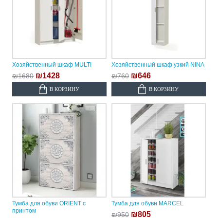
Хозяйственный шкаф MULTI
Хозяйственный шкаф узкий NINA
₪1428
₪646
₪1680
₪760
В КОРЗИНУ
В КОРЗИНУ
Тумба для обуви ORIENT с
Тумба для обуви MARCEL
принтом
₪805
₪950