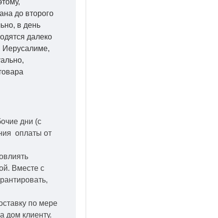
этому,
ана до второго
ьно, в день
ходятся далеко
 в Иерусалиме,
уально,
товара
бочие дни
(с
ения оплаты от
повлиять
кой.
Вместе с
арантировать,
оставку по мере
а дом клиенту.