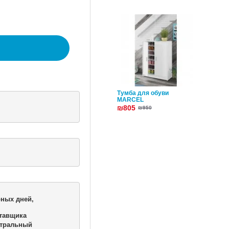
Тумба для обуви
MARCEL
₪805
₪950
ных дней,

тавщика 

тральный 
