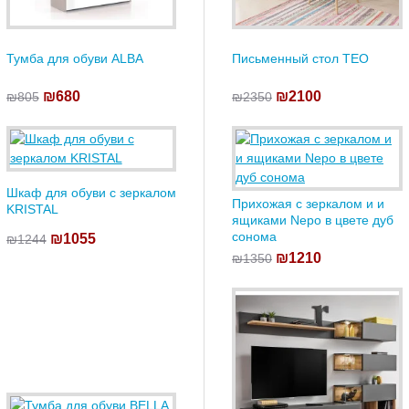
Тумба для обуви ALBA
Письменный стол TEO
₪680
₪2100
₪805
₪2350
Шкаф для обуви с зеркалом
Прихожая с зеркалом и и
KRISTAL
ящиками Nepo в цвете дуб
сонома
₪1055
₪1244
₪1210
₪1350