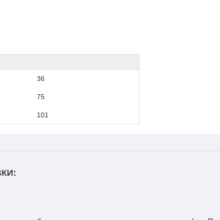
36
75
101
КИ: