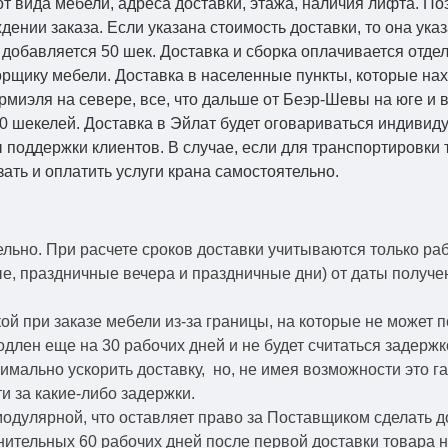
от вида мебели, адреса доставки, этажа, наличия лифта. По
ении заказа. Если указана стоимость доставки, то она указ
добавляется 50 шек. Доставка и сборка оплачивается отдел
рщику мебели. Доставка в населенные пункты, которые на
Кармиэля на севере, все, что дальше от Беэр-Шевы на юге и
0 шекелей. Доставка в Эйлат будет оговариваться индивид
 поддержки клиентов. В случае, если для транспортировки 
зать и оплатить услуги крана самостоятельно.
ельно.
При расчете сроков доставки учитываются только ра
ые, праздничные вечера и праздничные дни) от даты получ
й при заказе мебели из-за границы, на которые не может 
одлен еще на 30 рабочих дней и не будет считаться задерж
симально ускорить
доставку, но, не имея возможности это г
и за какие-либо задержки.
модулярной, что оставляет право за Поставщиком сделать д
ительных 60 рабочих дней после первой доставки товара н