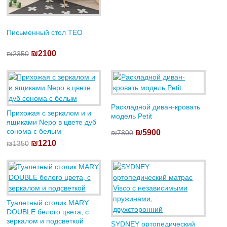
Письменный стол TEO
₪2100
₪2350
Раскладной диван-кровать
Прихожая с зеркалом и и
модель Petit
ящиками Nepo в цвете дуб
сонома с белым
₪5900
₪7800
₪1210
₪1350
Туалетный столик MARY
DOUBLE белого цвета, с
зеркалом и подсветкой
SYDNEY ортопедический