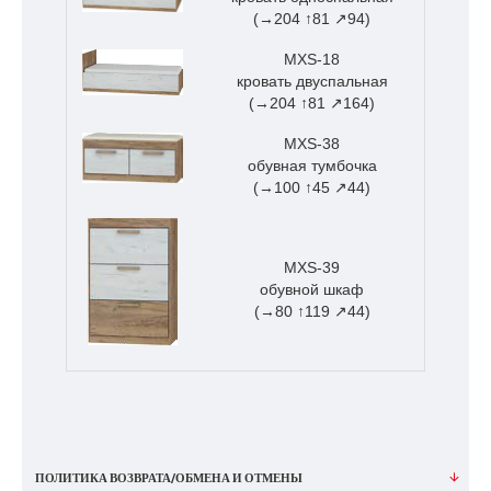
(→204 ↑81 ↗94)
MXS-18
кровать двуспальная
(→204 ↑81 ↗164)
MXS-38
обувная тумбочка
(→100 ↑45 ↗44)
MXS-39
обувной шкаф
(→80 ↑119 ↗44)
ПОЛИТИКА ВОЗВРАТА/ОБМЕНА И ОТМЕНЫ