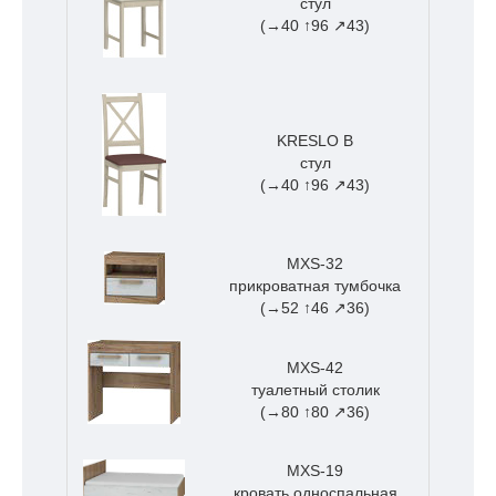
стул
(→40 ↑96 ↗43)
KRESLO B
стул
(→40 ↑96 ↗43)
MXS-32
прикроватная тумбочка
(→52 ↑46 ↗36)
MXS-42
туалетный столик
(→80 ↑80 ↗36)
MXS-19
кровать односпальная