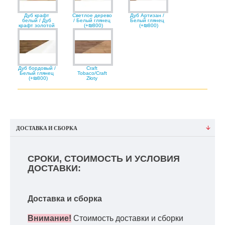
Дуб крафт
Светлое дерево
Дуб Артизан /
белый / Дуб
/ Белый глянец
Белый глянец
крафт золотой
(+₪800)
(+₪800)
Дуб бордовый /
Craft
Белый глянец
Tobaco/Craft
(+₪800)
Złoty
ДОСТАВКА И СБОРКА
СРОКИ, СТОИМОСТЬ И УСЛОВИЯ
ДОСТАВКИ:
Доставка и сборка
Внимание!
Стоимость доставки и сборки