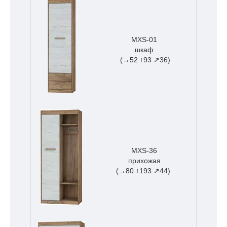
MXS-01
шкаф
(→52 ↑93 ↗36)
MXS-36
прихожая
(→80 ↑193 ↗44)