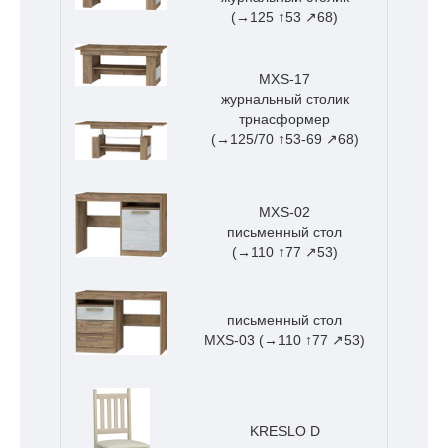
(→125 ↑53 ↗68)
MXS-17
журнальный столик
трнасформер
(→125/70 ↑53-69 ↗68)
MXS-02
письменный стол
(→110 ↑77 ↗53)
письменный стол
MXS-03 (→110 ↑77 ↗53)
KRESLO D