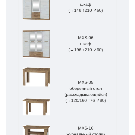
шкаф
(→148 ↑210 ↗60)
MXS-06
шкаф
(→196 ↑210 ↗60)
MXS-35
обеденный стол
(раскладывающийся)
(→120/160 ↑76 ↗80)
MXS-16
журнальный столик