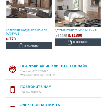
Коллекция модульной мебели
Детская комната MAXIMUS VIII
MAXIMUS
₪11800
₪12985
₪770
В КОРЗИНУ
В КОРЗИНУ
ОБСЛУЖИВАНИЕ КЛИЕНТОВ ОНЛАЙН
Телефон: 052-9708077
WhatsApp: +972-54-703-98-20
ПОЗВОНИТЕ НАМ
Тел: 052-9708077
ЭЛЕКТРОННАЯ ПОЧТА