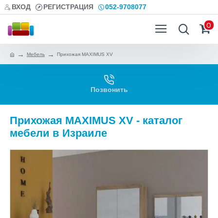
ВХОД
РЕГИСТРАЦИЯ
052-9708077
0
Мебель
Прихожая MAXIMUS XV
Позвонить
Прихожая MAXIMUS XV - каталог
мебели в Израиле