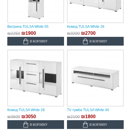
Витрина TULSA White 05
Комод TULSA White 26
₪1900
₪2700
₪2250
₪3200
В КОРЗИНУ
В КОРЗИНУ
Комод TULSA White 28
TV тумба TULSA White 40
₪3050
₪1800
₪3600
₪2100
В КОРЗИНУ
В КОРЗИНУ