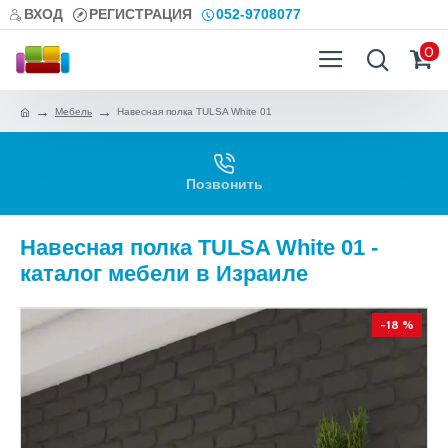
ВХОД
РЕГИСТРАЦИЯ
052-9708077
0
Мебель
Навесная полка TULSA White 01
Позвонить
Навесная полка TULSA White 01 -
каталог мебели в Израиле
-18 %