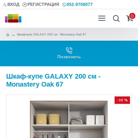
ВХОД
РЕГИСТРАЦИЯ
052-9708077
0
Шкаф-купе GALAXY 200 см - Monastery Oak 67
Позвонить
Шкаф-купе GALAXY 200 см -
Monastery Oak 67
-10 %