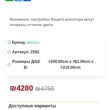
Внимание, настройки Вашего монитора могут
искажать оттенок цвета.
Бренд:
HELVETIA (PL)
Артикул:
2592
Размеры Д/Ш/
🡢200.00cm x 🡥61.00cm x
В:
🡡210.00cm
₪4280
₪4755
Доступные варианты