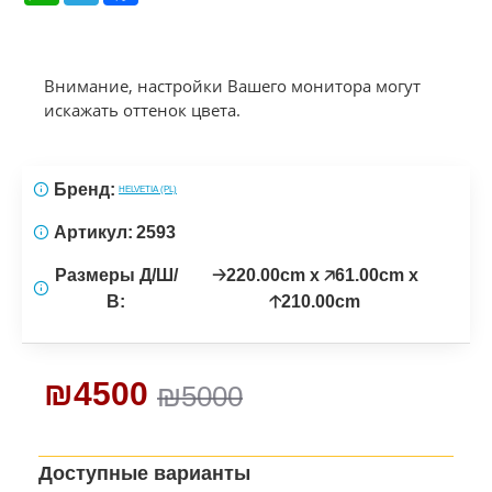
Внимание, настройки Вашего монитора могут
искажать оттенок цвета.
Бренд:
HELVETIA (PL)
Артикул:
2593
Размеры Д/Ш/
🡢220.00cm x 🡥61.00cm x
В:
🡡210.00cm
₪4500
₪5000
Доступные варианты