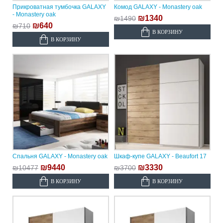
Прикроватная тумбочка GALAXY
Комод GALAXY - Monastery oak
- Monastery oak
₪1340
₪1490
₪640
₪710
В КОРЗИНУ
В КОРЗИНУ
Спальня GALAXY - Monastery oak
Шкаф-купе GALAXY - Beaufort 17
₪9440
₪3330
₪10477
₪3700
В КОРЗИНУ
В КОРЗИНУ