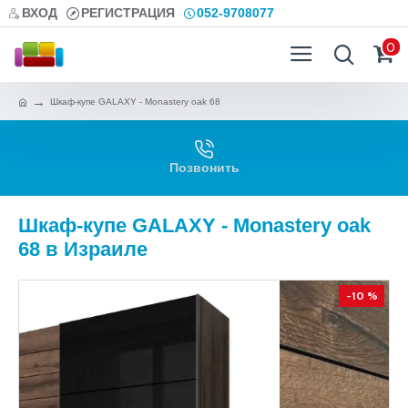
ВХОД
РЕГИСТРАЦИЯ
052-9708077
0
Шкаф-купе GALAXY - Monastery oak 68
Позвонить
Шкаф-купе GALAXY - Monastery oak
68 в Израиле
-10 %