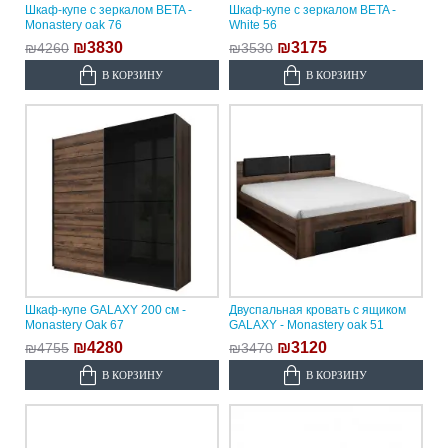
Шкаф-купе с зеркалом BETA -
Шкаф-купе с зеркалом BETA -
Monastery oak 76
White 56
₪3830
₪3175
₪4260
₪3530
В КОРЗИНУ
В КОРЗИНУ
Шкаф-купе GALAXY 200 см -
Двуспальная кровать с ящиком
Monastery Oak 67
GALAXY - Monastery oak 51
₪4280
₪3120
₪4755
₪3470
В КОРЗИНУ
В КОРЗИНУ