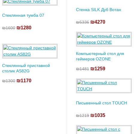
Стенка SILK Дуб Вотан
Cтеклянная тумба 07
₪4270
₪5336
₪1280
₪1600
Компьютерный стол для
геймеров OZONE
Cтеклянный приставной
₪1259
₪1481
столик AS82G
₪1170
₪1300
Письменный стол TOUCH
₪1035
₪1219