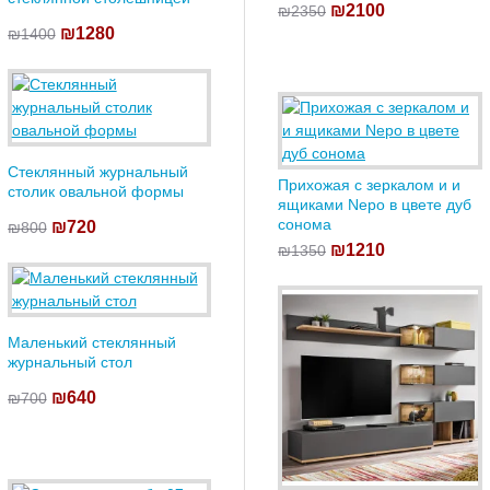
₪2100
₪2350
₪1280
₪1400
Стеклянный журнальный
Прихожая с зеркалом и и
столик овальной формы
ящиками Nepo в цвете дуб
сонома
₪720
₪800
₪1210
₪1350
Маленький стеклянный
журнальный стол
₪640
₪700