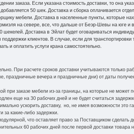
ении заказа. Если указана стоимость доставки, то она указ
добавляется 50 шек. Доставка и сборка оплачивается отдел
рщику мебели. Доставка в населенные пункты, которые на
Кармиэля на севере, все, что дальше от Беэр-Шевы на юге и
0 шекелей. Доставка в Эйлат будет оговариваться индивид
 поддержки клиентов. В случае, если для транспортировки 
зать и оплатить услуги крана самостоятельно.
ельно.
При расчете сроков доставки учитываются только ра
ые, праздничные вечера и праздничные дни) от даты получ
й при заказе мебели из-за границы, на которые не может 
одлен еще на 30 рабочих дней и не будет считаться задерж
симально ускорить
доставку, но, не имея возможности это г
и за какие-либо задержки.
модулярной, что оставляет право за Поставщиком сделать д
ительных 60 рабочих дней после первой доставки товара н