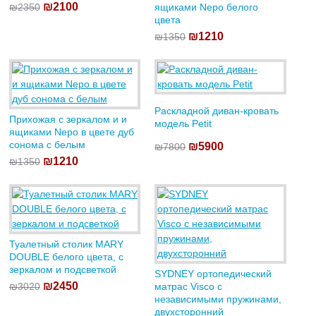
₪2100
₪2350
ящиками Nepo белого
цвета
₪1210
₪1350
Раскладной диван-кровать
Прихожая с зеркалом и и
модель Petit
ящиками Nepo в цвете дуб
сонома с белым
₪5900
₪7800
₪1210
₪1350
Туалетный столик MARY
DOUBLE белого цвета, с
зеркалом и подсветкой
SYDNEY ортопедический
₪2450
₪3020
матрас Visco с
независимыми пружинами,
двухсторонний