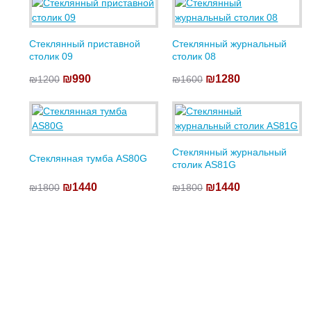
Cтеклянный приставной
Cтеклянный журнальный
столик 09
столик 08
₪990
₪1280
₪1200
₪1600
Cтеклянный журнальный
Cтеклянная тумба AS80G
столик AS81G
₪1440
₪1440
₪1800
₪1800