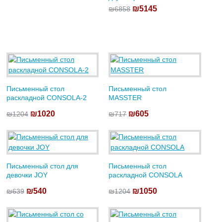
₪5145
₪6858
Письменный стол
Письменный стол
раскладной CONSOLA-2
MASSTER
₪1020
₪605
₪1204
₪717
Письменный стол для
Письменный стол
девочки JOY
раскладной CONSOLA
₪540
₪1050
₪639
₪1204