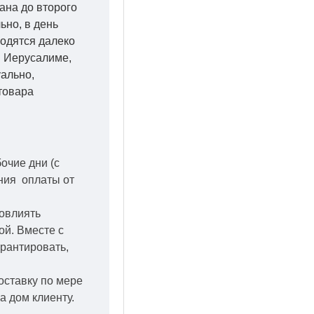
ана до второго
ьно, в день
ходятся далеко
 в Иерусалиме,
уально,
товара
бочие дни
(с
ения оплаты от
повлиять
кой.
Вместе с
арантировать,
оставку по мере
а дом клиенту.