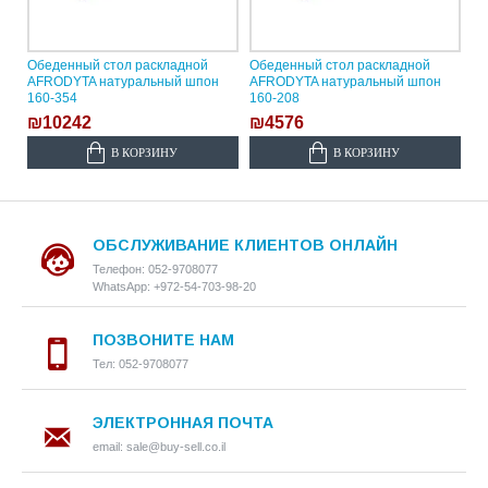
Обеденный стол раскладной
Обеденный стол раскладной
AFRODYTA натуральный шпон
AFRODYTA натуральный шпон
160-354
160-208
₪10242
₪4576
В КОРЗИНУ
В КОРЗИНУ
ОБСЛУЖИВАНИЕ КЛИЕНТОВ ОНЛАЙН
Телефон: 052-9708077
WhatsApp: +972-54-703-98-20
ПОЗВОНИТЕ НАМ
Тел: 052-9708077
ЭЛЕКТРОННАЯ ПОЧТА
email: sale@buy-sell.co.il