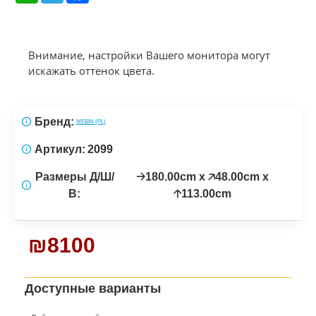
Внимание, настройки Вашего монитора могут
искажать оттенок цвета.
Бренд:
MEBIN (PL)
Артикул:
2099
Размеры Д/Ш/
🡢180.00cm x 🡥48.00cm x
В:
🡡113.00cm
₪8100
Доступные варианты