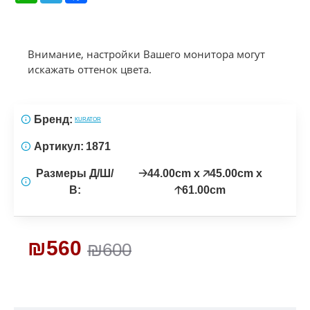
Внимание, настройки Вашего монитора могут
искажать оттенок цвета.
Бренд:
KURATOR
Артикул:
1871
Размеры Д/Ш/
🡢44.00cm x 🡥45.00cm x
В:
🡡61.00cm
₪560
₪600