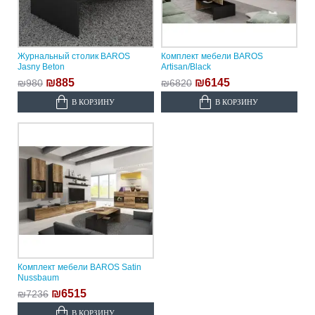
Журнальный столик BAROS
Комплект мебели BAROS
Jasny Beton
Artisan/Black
₪885
₪6145
₪980
₪6820
В КОРЗИНУ
В КОРЗИНУ
Комплект мебели BAROS Satin
Nussbaum
₪6515
₪7236
В КОРЗИНУ