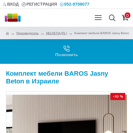
ВХОД
РЕГИСТРАЦИЯ
052-9708077
0
Производитель
HELVETIA (PL)
Комплект мебели BAROS Jasny Beton
Позвонить
Комплект мебели BAROS Jasny
Beton в Израиле
-10 %