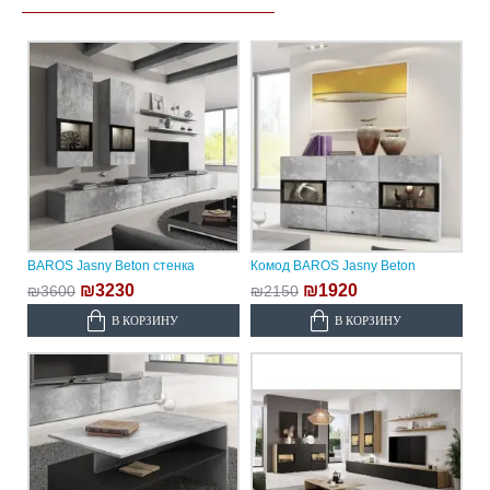
BAROS Jasny Beton стенка
Комод BAROS Jasny Beton
₪3230
₪1920
₪3600
₪2150
В КОРЗИНУ
В КОРЗИНУ