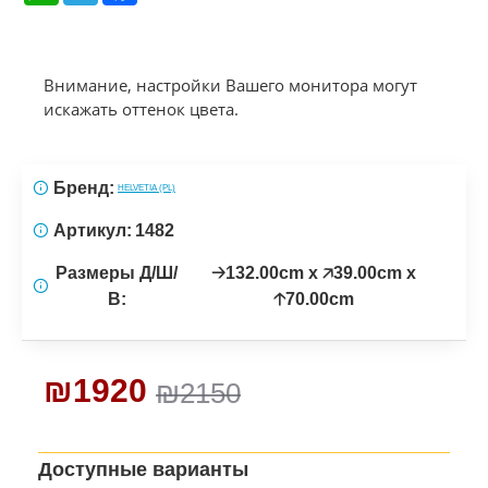
Внимание, настройки Вашего монитора могут
искажать оттенок цвета.
Бренд:
HELVETIA (PL)
Артикул:
1482
Размеры Д/Ш/
🡢132.00cm x 🡥39.00cm x
В:
🡡70.00cm
₪1920
₪2150
Доступные варианты