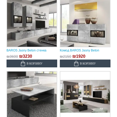
BAROS Jasny Beton стенка
Комод BAROS Jasny Beton
₪3230
₪1920
₪3600
₪2150
В КОРЗИНУ
В КОРЗИНУ