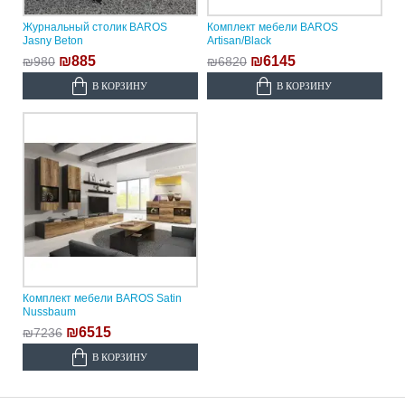
Журнальный столик BAROS
Комплект мебели BAROS
Jasny Beton
Artisan/Black
₪885
₪6145
₪980
₪6820
В КОРЗИНУ
В КОРЗИНУ
Комплект мебели BAROS Satin
Nussbaum
₪6515
₪7236
В КОРЗИНУ