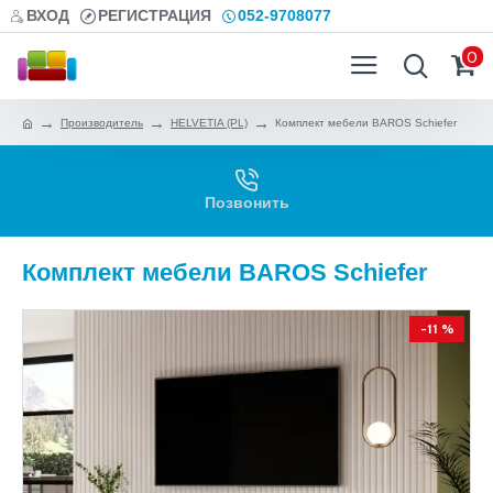
ВХОД
РЕГИСТРАЦИЯ
052-9708077
0
Производитель
HELVETIA (PL)
Комплект мебели BAROS Schiefer
Позвонить
Комплект мебели BAROS Schiefer
-11 %