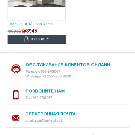
Спальня BETA - San Remo
₪8945
₪9932
В КОРЗИНУ
ОБСЛУЖИВАНИЕ КЛИЕНТОВ ОНЛАЙН
Телефон: 052-9708077
WhatsApp: +972-54-703-98-20
ПОЗВОНИТЕ НАМ
Тел: 052-9708077
ЭЛЕКТРОННАЯ ПОЧТА
email: sale@buy-sell.co.il