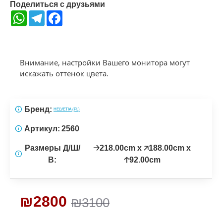
Поделиться с друзьями
WhatsApp
Telegram
Facebook
Внимание, настройки Вашего монитора могут
искажать оттенок цвета.
Бренд:
HELVETIA (PL)
Артикул:
2560
Размеры Д/Ш/
🡢218.00cm x 🡥188.00cm x
В:
🡡92.00cm
₪2800
₪3100