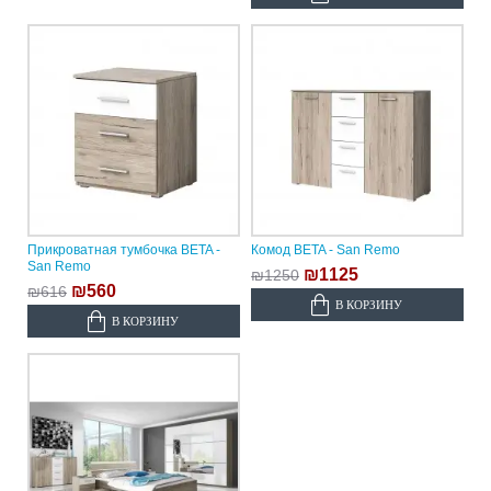
Прикроватная тумбочка BETA -
Комод BETA - San Remo
San Remo
₪1125
₪1250
₪560
₪616
В КОРЗИНУ
В КОРЗИНУ