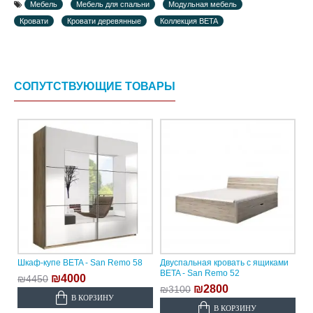
Мебель
Мебель для спальни
Модульная мебель
Кровати
Кровати деревянные
Коллекция BETA
СОПУТСТВУЮЩИЕ ТОВАРЫ
Шкаф-купе BETA - San Remo 58
Двуспальная кровать с ящиками
BETA - San Remo 52
₪4000
₪4450
₪2800
₪3100
В КОРЗИНУ
В КОРЗИНУ