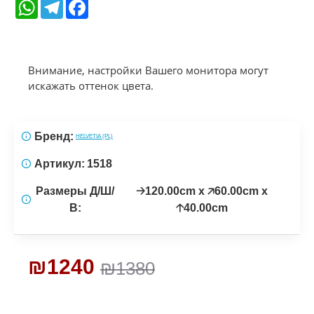
WhatsApp
Telegram
Facebook
Внимание, настройки Вашего монитора могут
искажать оттенок цвета.
Бренд:
HELVETIA (PL)
Артикул:
1518
Размеры Д/Ш/
🡢120.00cm x 🡥60.00cm x
В:
🡡40.00cm
₪1240
₪1380