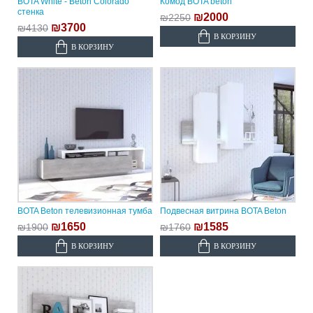
BOTA White - Beton Colorado
Комод BOTA beton
стенка
₪2000
₪2250
₪3700
₪4130
В КОРЗИНУ
В КОРЗИНУ
BOTA Beton телевизионная тумба
Подвесная витрина BOTA Beton
₪1650
₪1585
₪1900
₪1760
В КОРЗИНУ
В КОРЗИНУ