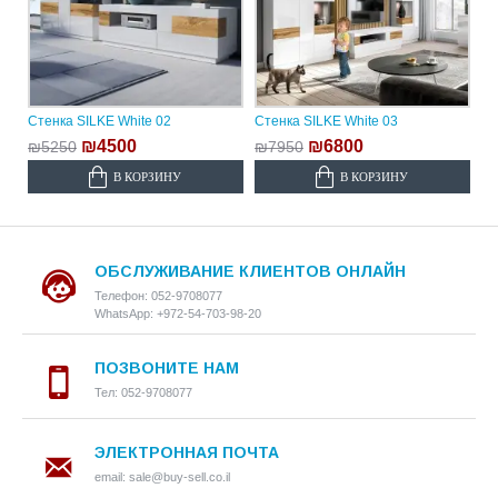
Стенка SILKE White 02
Стенка SILKE White 03
₪4500
₪6800
₪5250
₪7950
В КОРЗИНУ
В КОРЗИНУ
ОБСЛУЖИВАНИЕ КЛИЕНТОВ ОНЛАЙН
Телефон: 052-9708077
WhatsApp: +972-54-703-98-20
ПОЗВОНИТЕ НАМ
Тел: 052-9708077
ЭЛЕКТРОННАЯ ПОЧТА
email: sale@buy-sell.co.il