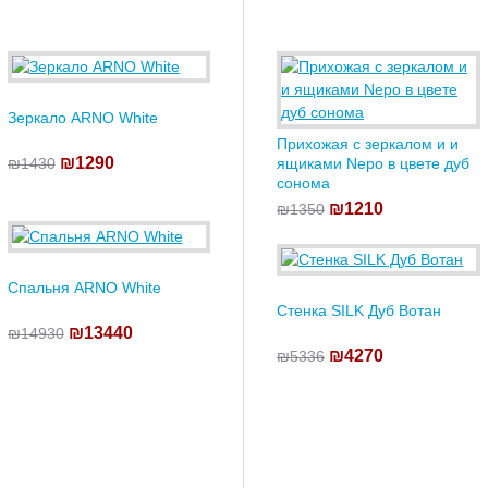
Зеркало ARNO White
Прихожая с зеркалом и и
₪1290
₪1430
ящиками Nepo в цвете дуб
сонома
₪1210
₪1350
Спальня ARNO White
Стенка SILK Дуб Вотан
₪13440
₪14930
₪4270
₪5336