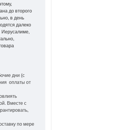
этому,
ана до второго
ьно, в день
ходятся далеко
 в Иерусалиме,
уально,
товара
бочие дни
(с
ения оплаты от
повлиять
кой.
Вместе с
арантировать,
оставку по мере