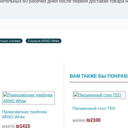
ительных 60 рабочих дней после первой доставки товара н
етные столики
Спальня ARNO White
ВАМ ТАКЖЕ БЫ ПОНРА
Письменный стол TEO
Прикроватная тумбочка
ARNO White
₪2100
₪2350
₪1415
₪1575