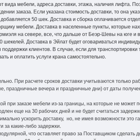
от вида мебели, адреса доставки, этажа, наличия лифта. По
ении заказа. Если указана стоимость доставки, то она указ
добавляется 50 шек. Доставка и сборка оплачивается отдел
рщику мебели. Доставка в населенные пункты, которые на
Кармиэля на севере, все, что дальше от Беэр-Шевы на юге и
0 шекелей. Доставка в Эйлат будет оговариваться индивид
 поддержки клиентов. В случае, если для транспортировки 
зать и оплатить услуги крана самостоятельно.
ельно.
При расчете сроков доставки учитываются только ра
ые, праздничные вечера и праздничные дни) от даты получ
й при заказе мебели из-за границы, на которые не может 
одлен еще на 30 рабочих дней и не будет считаться задерж
симально ускорить
доставку, но, не имея возможности это г
и за какие-либо задержки.
модулярной, что оставляет право за Поставщиком сделать д