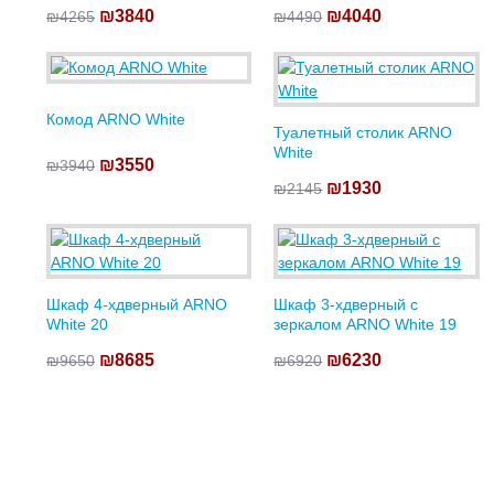
₪3840
₪4040
₪4265
₪4490
Комод ARNO White
Туалетный столик ARNO
White
₪3550
₪3940
₪1930
₪2145
Шкаф 4-хдверный ARNO
Шкаф 3-хдверный с
White 20
зеркалом ARNO White 19
₪8685
₪6230
₪9650
₪6920