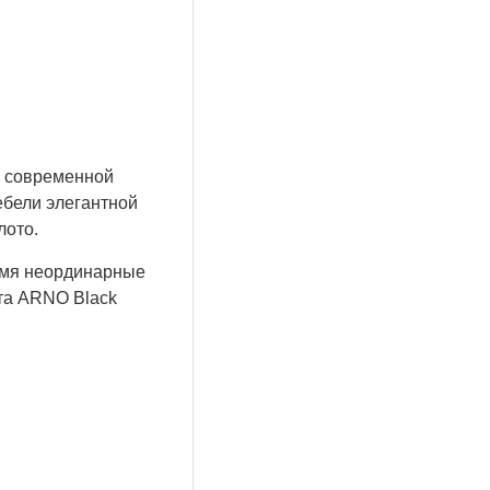
й современной
ебели элегантной
лото.
ремя неординарные
ета ARNO Black