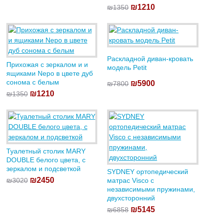
₪1210
₪1350
Раскладной диван-кровать
Прихожая с зеркалом и и
модель Petit
ящиками Nepo в цвете дуб
сонома с белым
₪5900
₪7800
₪1210
₪1350
Туалетный столик MARY
DOUBLE белого цвета, с
зеркалом и подсветкой
SYDNEY ортопедический
₪2450
₪3020
матрас Visco с
независимыми пружинами,
двухсторонний
₪5145
₪6858