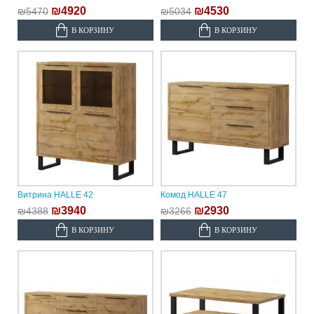
₪4920
₪4530
₪5470
₪5034
В КОРЗИНУ
В КОРЗИНУ
Витрина HALLE 42
Комод HALLE 47
₪3940
₪2930
₪4388
₪3266
В КОРЗИНУ
В КОРЗИНУ