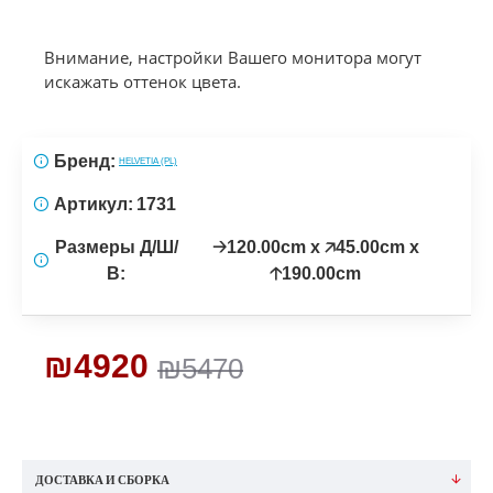
Внимание, настройки Вашего монитора могут
искажать оттенок цвета.
Бренд:
HELVETIA (PL)
Артикул:
1731
Размеры Д/Ш/
🡢120.00cm x 🡥45.00cm x
В:
🡡190.00cm
₪4920
₪5470
ДОСТАВКА И СБОРКА