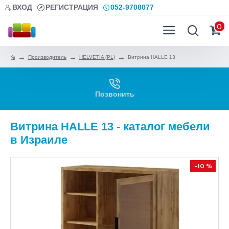
ВХОД
РЕГИСТРАЦИЯ
052-9708077
0
Производитель
HELVETIA (PL)
Витрина HALLE 13
Позвонить
Витрина HALLE 13 - каталог мебели
в Израиле
-10 %