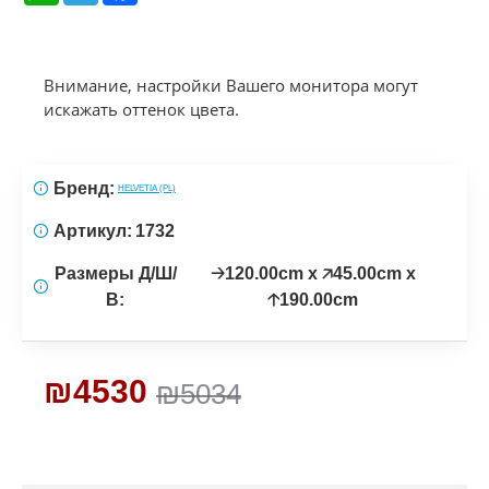
Внимание, настройки Вашего монитора могут
искажать оттенок цвета.
Бренд:
HELVETIA (PL)
Артикул:
1732
Размеры Д/Ш/
🡢120.00cm x 🡥45.00cm x
В:
🡡190.00cm
₪4530
₪5034