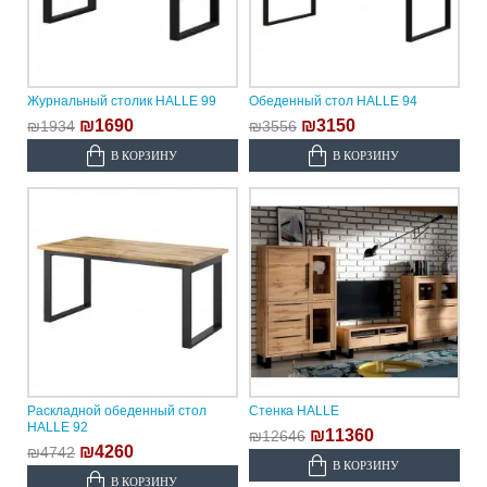
Журнальный столик HALLE 99
Обеденный стол HALLE 94
₪1690
₪3150
₪1934
₪3556
В КОРЗИНУ
В КОРЗИНУ
Раскладной обеденный стол
Стенка HALLE
HALLE 92
₪11360
₪12646
₪4260
₪4742
В КОРЗИНУ
В КОРЗИНУ