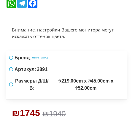
WhatsApp
Telegram
Facebook
Внимание, настройки Вашего монитора могут
искажать оттенок цвета.
Бренд:
HELVETIA (PL)
Артикул:
2891
Размеры Д/Ш/
🡢219.00cm x 🡥45.00cm x
В:
🡡52.00cm
₪1745
₪1940