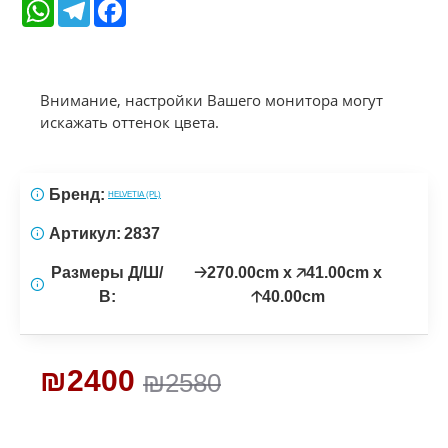
WhatsApp
Telegram
Facebook
Внимание, настройки Вашего монитора могут
искажать оттенок цвета.
Бренд:
HELVETIA (PL)
Артикул:
2837
Размеры Д/Ш/
🡢270.00cm x 🡥41.00cm x
В:
🡡40.00cm
₪2400
₪2580