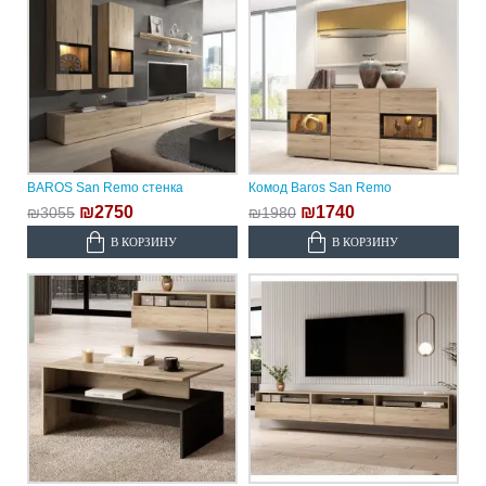
BAROS San Remo стенка
Комод Baros San Remo
₪2750
₪1740
₪3055
₪1980
В КОРЗИНУ
В КОРЗИНУ