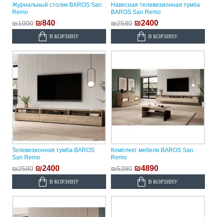
Журнальный столик BAROS San
Навесная телевизионная тумба
Remo
BAROS San Remo
₪840
₪2400
₪1000
₪2580
В КОРЗИНУ
В КОРЗИНУ
Телевизионная тумба BAROS
Комплект мебели BAROS San
San Remo
Remo
₪2400
₪4890
₪2580
₪5390
В КОРЗИНУ
В КОРЗИНУ