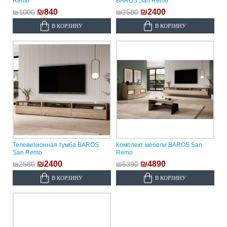
Remo
BAROS San Remo
₪840
₪2400
₪1000
₪2580
В КОРЗИНУ
В КОРЗИНУ
Телевизионная тумба BAROS
Комплект мебели BAROS San
San Remo
Remo
₪2400
₪4890
₪2580
₪5390
В КОРЗИНУ
В КОРЗИНУ