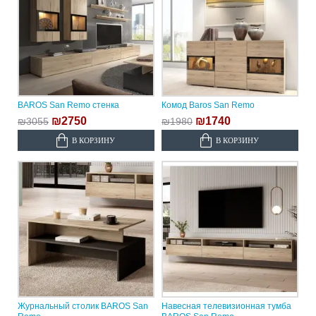
BAROS San Remo стенка
Комод Baros San Remo
₪2750
₪1740
₪3055
₪1980
В КОРЗИНУ
В КОРЗИНУ
Журнальный столик BAROS San
Навесная телевизионная тумба