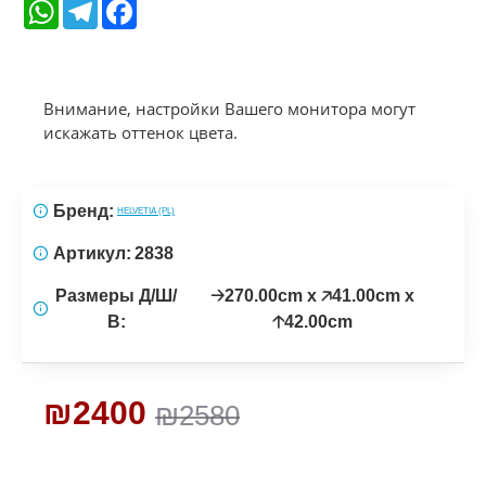
WhatsApp
Telegram
Facebook
Внимание, настройки Вашего монитора могут
искажать оттенок цвета.
Бренд:
HELVETIA (PL)
Артикул:
2838
Размеры Д/Ш/
🡢270.00cm x 🡥41.00cm x
В:
🡡42.00cm
₪2400
₪2580