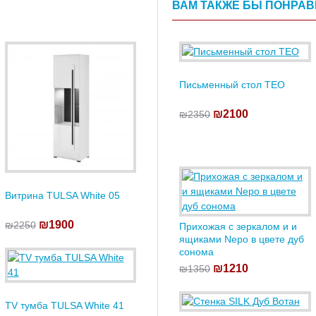
ВАМ ТАКЖЕ БЫ ПОНРА
Письменный стол TEO
₪2100
₪2350
Витрина TULSA White 05
₪1900
₪2250
Прихожая с зеркалом и и
ящиками Nepo в цвете дуб
сонома
₪1210
₪1350
TV тумба TULSA White 41