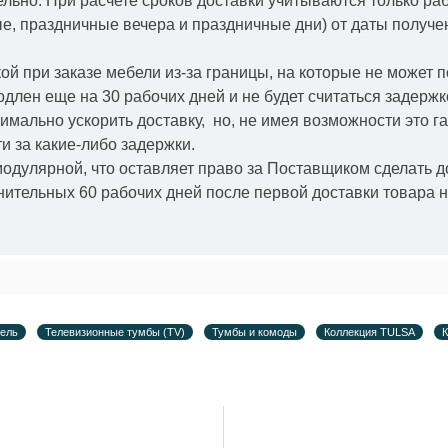
ельно.
При расчете сроков доставки учитываются только ра
ые, праздничные вечера и праздничные дни) от даты получ
й при заказе мебели из-за границы, на которые не может 
одлен еще на 30 рабочих дней и не будет считаться задерж
симально ускорить
доставку, но, не имея возможности это г
и за какие-либо задержки.
модулярной, что оставляет право за Поставщиком сделать д
ительных 60 рабочих дней после первой доставки товара н
ель
Телевизионные тумбы (TV)
Тумбы и комоды
Коллекция TULSA
К