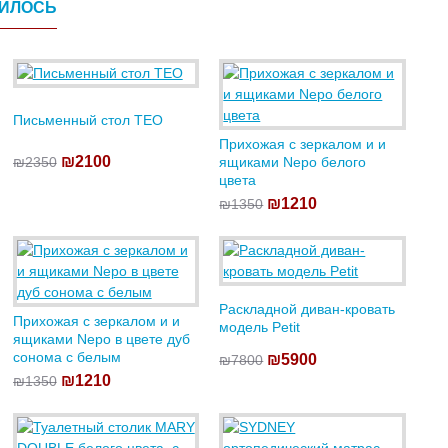
ВИЛОСЬ
Письменный стол TEO
Прихожая с зеркалом и и
₪2100
₪2350
ящиками Nepo белого
цвета
₪1210
₪1350
Раскладной диван-кровать
Прихожая с зеркалом и и
модель Petit
ящиками Nepo в цвете дуб
сонома с белым
₪5900
₪7800
₪1210
₪1350