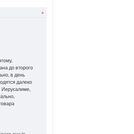
этому,
ана до второго
ьно, в день
ходятся далеко
 в Иерусалиме,
уально,
товара