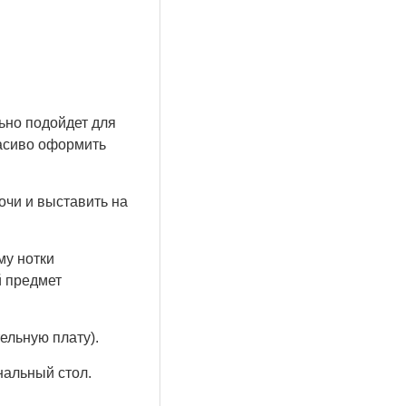
ьно подойдет для
расиво оформить
чи и выставить на
му нотки
й предмет
льную плату).
нальный стол.