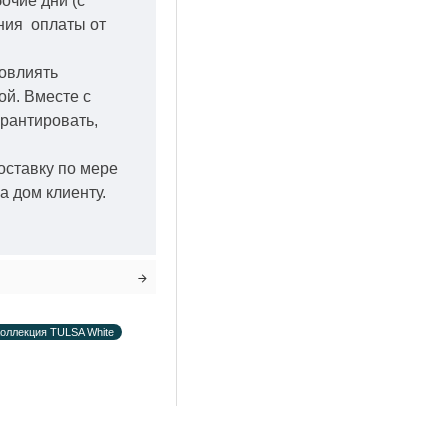
бочие дни
(с
ения оплаты от
повлиять
кой.
Вместе с
арантировать,
оставку по мере
а дом клиенту.
оллекция TULSA White