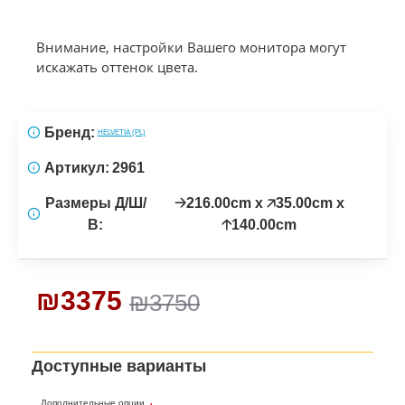
Внимание, настройки Вашего монитора могут
искажать оттенок цвета.
Бренд:
HELVETIA (PL)
Артикул:
2961
Размеры Д/Ш/
🡢216.00cm x 🡥35.00cm x
В:
🡡140.00cm
₪3375
₪3750
Доступные варианты
Дополнительные опции