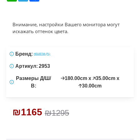
Внимание, настройки Вашего монитора могут
искажать оттенок цвета.
Бренд:
HELVETIA (PL)
Артикул:
2953
Размеры Д/Ш/
🡢180.00cm x 🡥35.00cm x
В:
🡡30.00cm
₪1165
₪1295