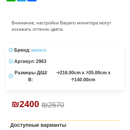
Внимание, настройки Вашего монитора могут
искажать оттенок цвета.
Бренд:
HELVETIA (PL)
Артикул:
2963
Размеры Д/Ш/
🡢216.00cm x 🡥35.00cm x
В:
🡡140.00cm
₪2400
₪2670
Доступные варианты