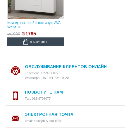
Комод навесной в гостиную AVA
White 26
₪1785
₪1980
В КОРЗИНУ
ОБСЛУЖИВАНИЕ КЛИЕНТОВ ОНЛАЙН
Телефон: 052-9708077
WhatsApp: +972-54-703-98-20
ПОЗВОНИТЕ НАМ
Тел: 052-9708077
ЭЛЕКТРОННАЯ ПОЧТА
email: sale@buy-sell.co.il