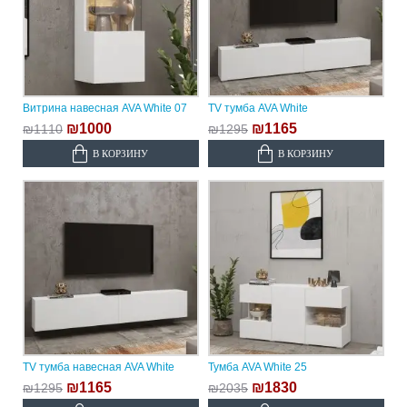
Витрина навесная AVA White 07
TV тумба AVA White
₪1000
₪1165
₪1110
₪1295
В КОРЗИНУ
В КОРЗИНУ
TV тумба навесная AVA White
Тумба AVA White 25
₪1165
₪1830
₪1295
₪2035