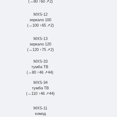
(→80 ↑60 ↗2)
MXS-12
зеркало 100
(→100 ↑65 ↗2)
MXS-13
зеркало 120
(→120 ↑75 ↗2)
MXS-33
тумба ТВ
(→80 ↑46 ↗44)
MXS-34
тумба ТВ
(→110 ↑46 ↗44)
MXS-11
комод