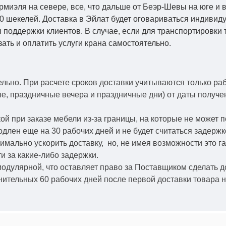
Кармиэля на севере, все, что дальше от Беэр-Шевы на юге и
0 шекелей. Доставка в Эйлат будет оговариваться индивид
 поддержки клиентов. В случае, если для транспортировки 
зать и оплатить услуги крана самостоятельно.
ельно.
При расчете сроков доставки учитываются только ра
ые, праздничные вечера и праздничные дни) от даты получ
й при заказе мебели из-за границы, на которые не может 
одлен еще на 30 рабочих дней и не будет считаться задерж
симально ускорить
доставку, но, не имея возможности это г
и за какие-либо задержки.
модулярной, что оставляет право за Поставщиком сделать д
ительных 60 рабочих дней после первой доставки товара н