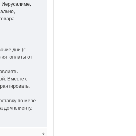
 в Иерусалиме,
уально,
товара
бочие дни
(с
ения оплаты от
повлиять
кой.
Вместе с
арантировать,
оставку по мере
а дом клиенту.