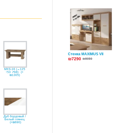
Стенка MAXIMUS VII
₪7290
₪8050
MXS-16 (→125
↑53 ↗68)
(+
₪1305)
Дуб бордовый /
Белый глянец
(+₪690)