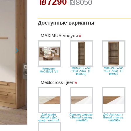
₪7290
₪8050
Доступные варианты
MAXIMUS модули
MXS-28 (→52
MXS-24 (→52
Комплект
↑193 ↗34)
(+
↑121 ↗34)
(+
MAXIMUS VII
₪1030)
₪690)
Meblocross цвет
Дуб крафт
Светлое дерево
Дуб Артизан /
белый / Дуб
/ Белый глянец
Белый глянец
крафт золотой
(+₪690)
(+₪690)