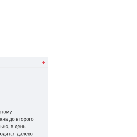
этому,
ана до второго
ьно, в день
ходятся далеко