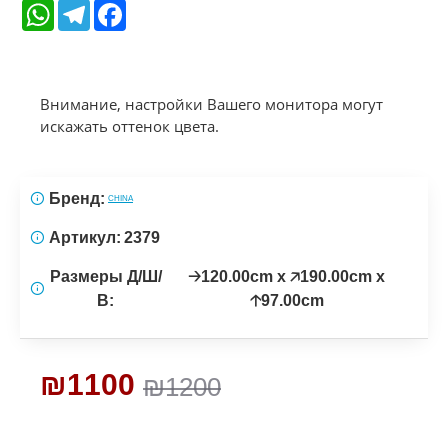
WhatsApp
Telegram
Facebook
Внимание, настройки Вашего монитора могут
искажать оттенок цвета.
Бренд:
CHINA
Артикул:
2379
Размеры Д/Ш/
🡢120.00cm x 🡥190.00cm x
В:
🡡97.00cm
₪1100
₪1200